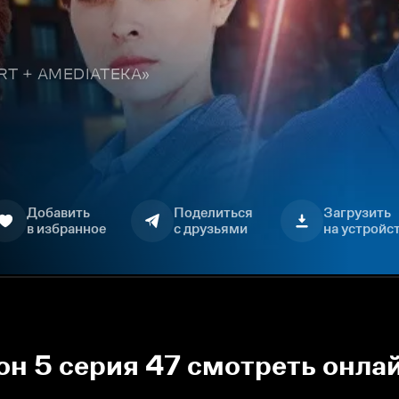
TART + AMEDIATEKA»
Добавить
Поделиться
Загрузить
в избранное
с друзьями
на устройс
он 5 серия 47 смотреть онла