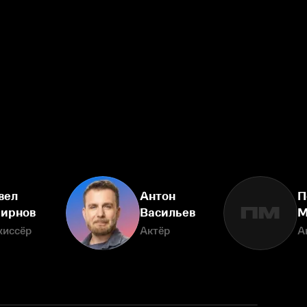
вел
Антон
П
ПМ
ирнов
Васильев
М
жиссёр
Актёр
А