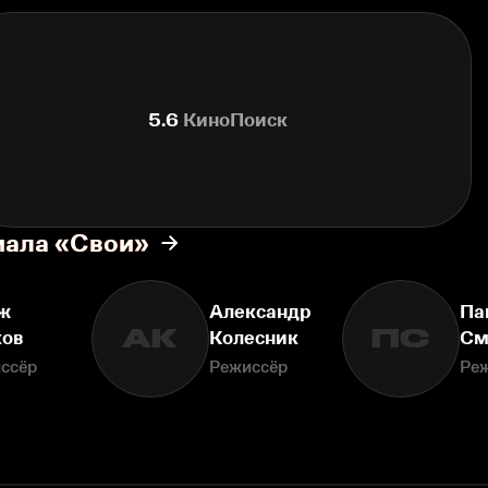
5.6
КиноПоиск
иала «Свои»
ж
Александр
Па
АК
ПС
ков
Колесник
См
ссёр
Режиссёр
Ре