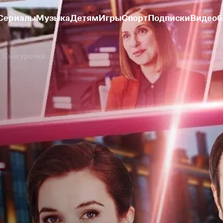
Сериалы
Музыка
Детям
Игры
Спорт
Подписки
Видеоб
 Снегурочки