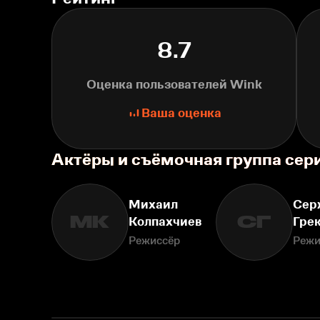
8.7
Оценка пользователей Wink
Ваша оценка
Актёры и съёмочная группа сер
Михаил
Сер
МК
СГ
Колпахчиев
Гре
Режиссёр
Режи