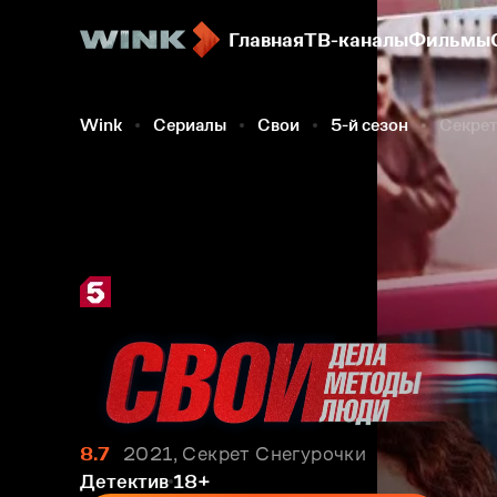
Главная
ТВ-каналы
Фильмы
Wink
Сериалы
Свои
5-й сезон
Секрет
8.7
2021, Секрет Снегурочки
Детектив
18+