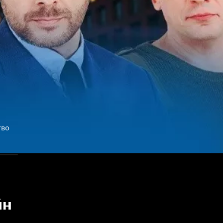
тво
йн