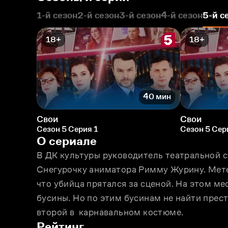
1-й сезон
2-й сезон
3-й сезон
4-й сезон
5-й с
18+
18+
40 мин
Свои
Свои
Сезон 5 Серия 1
Сезон 5 Сер
О сериале
В ДК культуры руководитель театральной с
Снегурочку аниматора Римму Журину. Мете
что убийца прятался за сценой. На этом ме
бусины. Но по этим бусинам не найти прес
второй в  карнавальном костюме.
Рейтинг