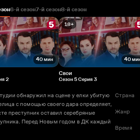
езон
6-й сезон
7-й сезон
8-й сезон
18+
40 мин
40 ми
Свои
ия 2
Сезон 5 Серия 3
тудии обнаружил на сцене у елки убитую 
Страна
лица с помощью своего дара определяет, 
Жанр
сте преступник оставил серебряные 
тупника. Перед Новым годом в ДК каждый 
Время