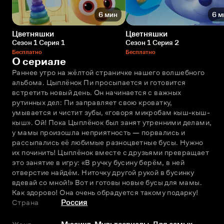
6 мин
6 м
Цветняшки
Цветняшки
Сезон 1 Серия 1
Сезон 1 Серия 2
Бесплатно
Бесплатно
О сериале
Раннее утро на жёлтой страничке нашего волшебного 
альбома. Цыплёнок Пи просыпается и готовится 
встретить новый день. Он начинается с важных 
рутинных дел: Пи заправляет свою кроватку, 
умывается и чистит зубы, «говоря микробам кыш-кыш-
кыш». Ой! Пока Цыплёнок был занят утренними делами, 
у мамы произошла неприятность — порвались и 
рассыпались её любимые разноцветные бусы. Нужно 
их починить! Цыплёнок вместе с друзьями превращает 
это занятие в игру: «В ручку бусину берём, в ней 
отверстие найдём. Ниточку другой рукой в бусинку 
вдевай со мной!» Вот и готовы новые бусы для мамы. 
Как здорово! Она очень обрадуется такому подарку!
Страна
Россия