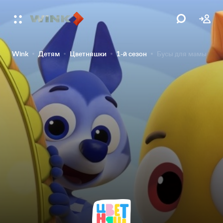
Wink
Детям
Цветняшки
1-й сезон
Бусы для мамы