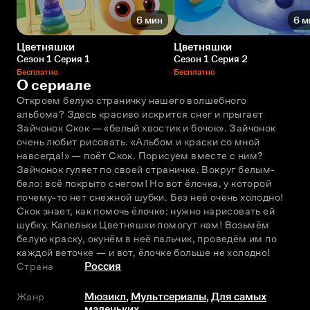
6 мин
6 м
Цветняшки
Цветняшки
Сезон 1 Серия 1
Сезон 1 Серия 2
Бесплатно
Бесплатно
О сериале
Откроем белую страничку нашего волшебного 
альбома? Здесь красиво искрится снег и прыгает 
Зайчонок Скок — «белый хвостик и бочок». Зайчонок 
очень любит рисовать. «Альбом и краски со мной 
навсегда!» — поёт Скок. Порисуем вместе с ним? 
Зайчонок гуляет по своей страничке. Вокруг белым-
бело: всё покрыто снегом! Но вот ёлочка, у которой 
почему-то нет снежной шубки. Без неё очень холодно! 
Скок знает, как помочь ёлочке: нужно нарисовать ей 
шубку. Капельки Цветняшки помогут нам! Возьмём 
белую краску, окунём в неё пальчик, проведём им по 
каждой веточке — и вот, ёлочке больше не холодно!
Страна
Россия
Жанр
Мюзикл
,
Мультсериалы
,
Для самых
маленьких