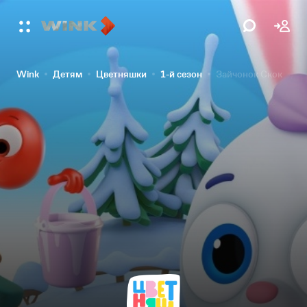
Wink
Детям
Цветняшки
1-й сезон
Зайчонок Скок