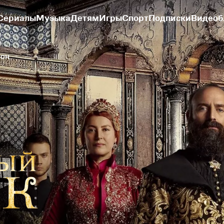
Сериалы
Музыка
Детям
Игры
Спорт
Подписки
Видеоб
зон
22-я серия