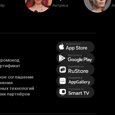
тёр
Актриса
А
промокод
ертификат
кое соглашение
енения
ных технологий
ших партнёров