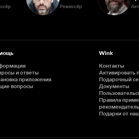
ссёр
Режиссёр
Ак
мощь
Wink
формация
Контакты
просы и ответы
Активировать 
тановка приложения
Подарочный с
щие вопросы
Документы
Пользовательс
Правила прим
рекомендатель
Подарки от на