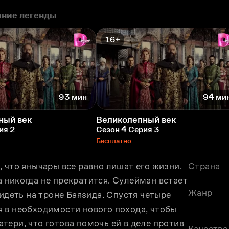
ние легенды
16+
93 мин
94 ми
ный век
Великолепный век
ия 2
Сезон 4 Серия 3
Бесплатно
 что янычары все равно лишат его жизни. 
Страна
 никогда не прекратится. Сулейман встает 
Жанр
идеть на троне Баязида. Спустя четыре 
 в необходимости нового похода, чтобы 
ери, что готова помочь ей в деле против 
Качество