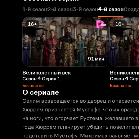
1-й сезон
2-й сезон
3-й сезон
4-й сезон
Созда
16+
16+
91 мин
Великолепный век
Великолеп
Сезон 4 Серия 1
Сезон 4 Сер
Бесплатно
Бесплатно
О сериале
Селим возвращается во дворец и опасается,
Хюррем признается Мустафе, что их вражда
на ноги, что огорчает Рустема, желавшего в
года Хюррем планирует убедить повелителя
подставить Мустафу. Михримах заявляет мат