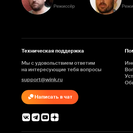
Режиссёр
Режи
Техническая поддержка
По
Мы с удовольствием ответим
Ин
на интересующие
тебя вопросы
Во
Ус
support@wink.ru
Об
Написать в чат