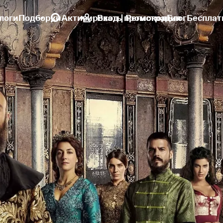
логи
Подборки
Активировать промокод
Вход | Регистрация
Блог
Бесплат