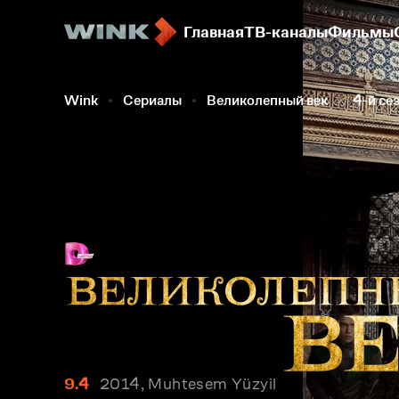
Главная
ТВ-каналы
Фильмы
Wink
Сериалы
Великолепный век
4-й се
9.4
2014, Muhtesem Yüzyil