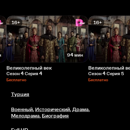
16+
16+
н
94 мин
Великолепный век
Великолепный в
Сезон 4 Серия 4
Сезон 4 Серия 5
Бесплатно
Бесплатно
Турция
Военный
,
Исторический
,
Драма
,
Мелодрама
,
Биография
Full HD