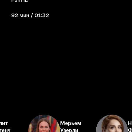
92 мин / 01:32
лит
Мерьем
Н
генч
Узерли
Ф