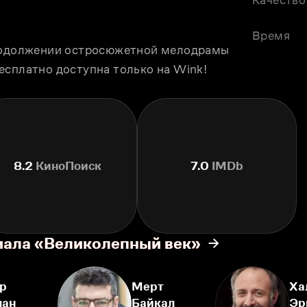
Время
продолжении остросюжетной мелодрамы 
есплатно доступна только на Wink!
8.2
КиноПоиск
7.0
IMDb
иала «Великолепный век»
р
Мерт
Ха
лан
Байкал
Эр