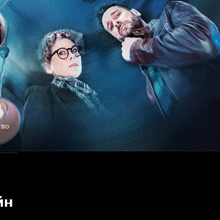
тво
йн