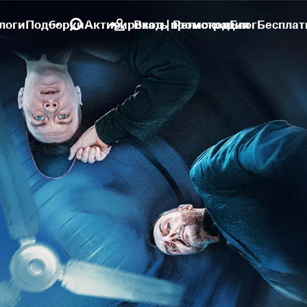
логи
Подборки
Активировать промокод
Вход | Регистрация
Блог
Бесплат