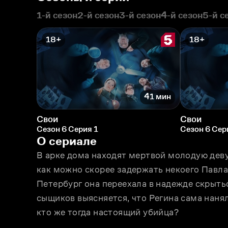
1-й сезон
2-й сезон
3-й сезон
4-й сезон
5-й с
18+
18+
41 мин
Свои
Свои
Сезон 6 Серия 1
Сезон 6 Сер
О сериале
В арке дома находят мертвой молодую деву
как можно скорее задержать некоего Павла,
Петербург она переехала в надежде скрытьс
сыщиков выясняется, что Регина сама нанял
кто же тогда настоящий убийца?