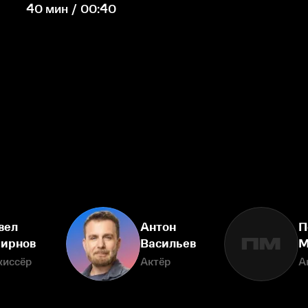
40 мин / 00:40
вел
Антон
П
ПМ
ирнов
Васильев
М
жиссёр
Актёр
А