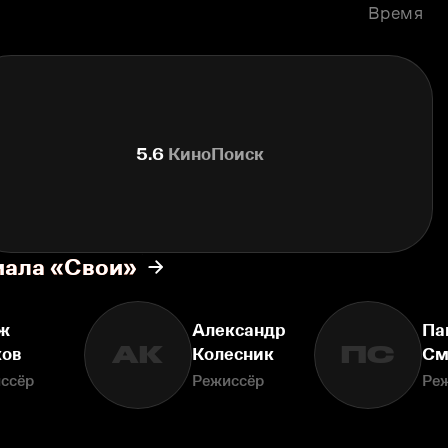
Время
5.6
КиноПоиск
иала «Свои»
ж
Александр
Па
АК
ПС
ков
Колесник
См
ссёр
Режиссёр
Ре