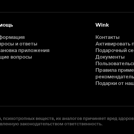
мощь
Wink
формация
Контакты
просы и ответы
Активировать 
тановка приложения
Подарочный с
щие вопросы
Документы
Пользовательс
Правила прим
рекомендатель
Подарки от на
, психотропных веществ, их аналогов причиняет вред здоров
овленную законодательством ответственность.