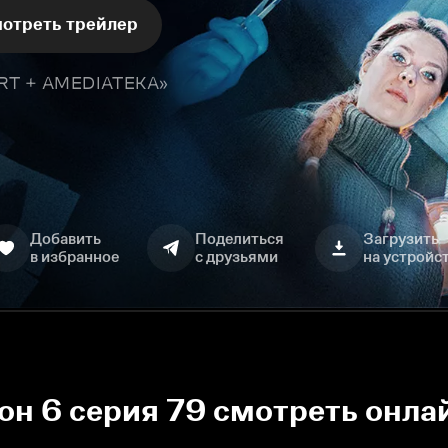
отреть трейлер
TART + AMEDIATEKA»
Добавить
Поделиться
Загрузить
в избранное
с друзьями
на устройс
зон 6 серия 79 смотреть онла