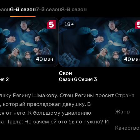
езон
6-й сезон
7-й сезон
8-й сезон
18+
40 мин
40 ми
Свои
ия 2
Сезон 6 Серия 3
шку Регину Шмакову. Отец Регины просит 
Страна
 который преследовал девушку. В 
Жанр
я от него. К большому удивлению 
а Павла. Но зачем ей это было нужно? И 
Качество