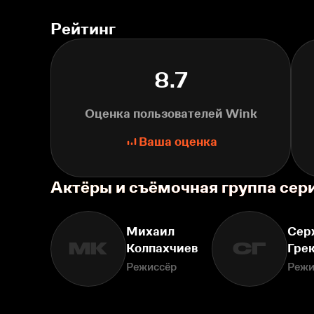
Рейтинг
8.7
Оценка пользователей Wink
Ваша оценка
Актёры и съёмочная группа сер
Михаил
Сер
МК
СГ
Колпахчиев
Гре
Режиссёр
Режи