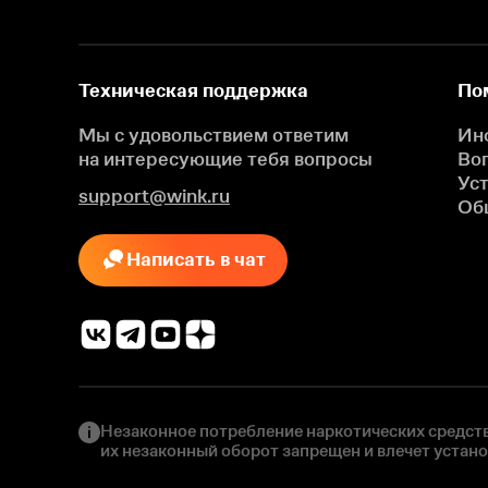
Техническая поддержка
По
Мы с удовольствием ответим
Ин
на интересующие
тебя вопросы
Во
Ус
support@wink.ru
Об
Написать в чат
Незаконное потребление наркотических средств
их незаконный оборот запрещен и влечет устан