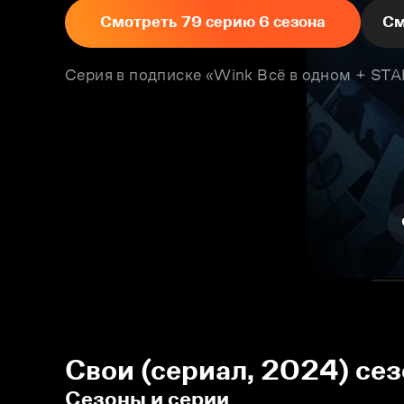
Смотреть 79 серию 6 сезона
См
Серия в подписке «Wink Всё в одном + S
Свои (сериал, 2024) се
Сезоны и серии