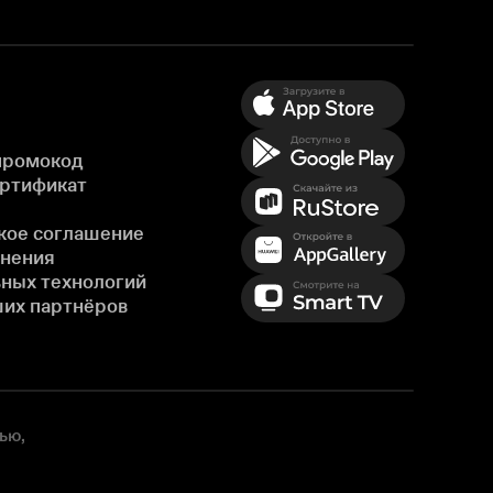
промокод
ертификат
кое соглашение
енения
ных технологий
ших партнёров
ью,