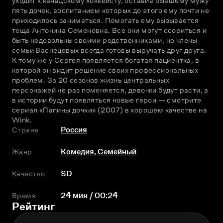
уходит к канадскому хоккеисту, оставив бывшему мужу 
пять дочек, воспитанием которых до этого ему почти не 
приходилось заниматься. Помогать ему вызывается 
теща Антонина Семеновна. Все они могут ссориться и 
быть недовольны своими родственниками, но члены 
семьи Васнецовых всегда готовы выручать друг друга. 
К тому же у Сергея появляется богатая пациентка, в 
которой он видит решение своих профессиональных 
проблем. За 20 сезонов жизнь центральных 
персонажей не раз поменяется, девочки будут расти, а 
в истории будут появляться новые герои — смотрите 
сериал «Папины дочки» (2007) в хорошем качестве на 
Wink.
Страна
Россия
Жанр
Комедия
,
Семейный
Качество
SD
Время
24 мин / 00:24
Рейтинг