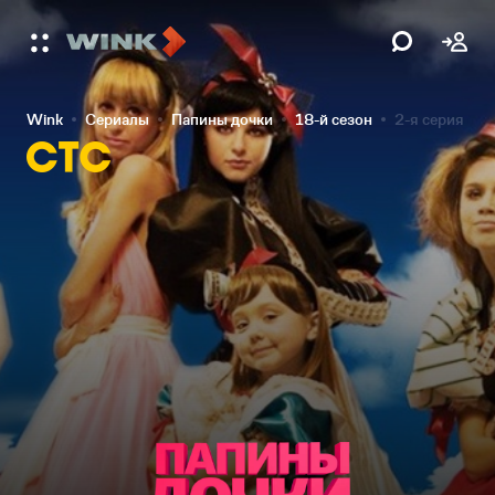
Wink
Сериалы
Папины дочки
18-й сезон
2-я серия