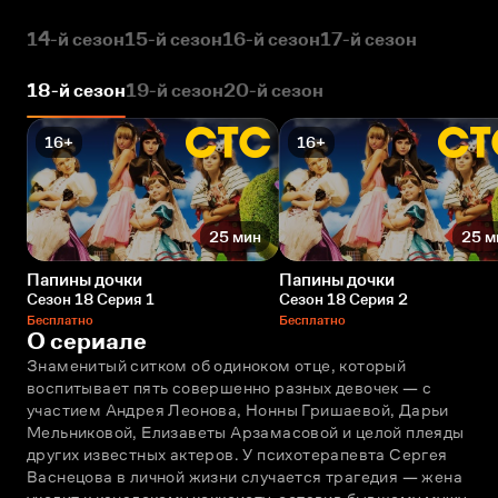
14-й сезон
15-й сезон
16-й сезон
17-й сезон
18-й сезон
19-й сезон
20-й сезон
16+
16+
25 мин
25 м
Папины дочки
Папины дочки
Сезон 18 Серия 1
Сезон 18 Серия 2
Бесплатно
Бесплатно
О сериале
Знаменитый ситком об одиноком отце, который 
воспитывает пять совершенно разных девочек — с 
участием Андрея Леонова, Нонны Гришаевой, Дарьи 
Мельниковой, Елизаветы Арзамасовой и целой плеяды 
других известных актеров. У психотерапевта Сергея 
Васнецова в личной жизни случается трагедия — жена 