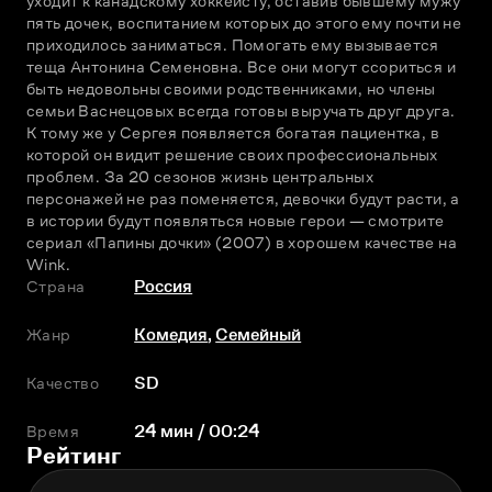
уходит к канадскому хоккеисту, оставив бывшему мужу 
пять дочек, воспитанием которых до этого ему почти не 
приходилось заниматься. Помогать ему вызывается 
теща Антонина Семеновна. Все они могут ссориться и 
быть недовольны своими родственниками, но члены 
семьи Васнецовых всегда готовы выручать друг друга. 
К тому же у Сергея появляется богатая пациентка, в 
которой он видит решение своих профессиональных 
проблем. За 20 сезонов жизнь центральных 
персонажей не раз поменяется, девочки будут расти, а 
в истории будут появляться новые герои — смотрите 
сериал «Папины дочки» (2007) в хорошем качестве на 
Wink.
Страна
Россия
Жанр
Комедия
,
Семейный
Качество
SD
Время
24 мин / 00:24
Рейтинг