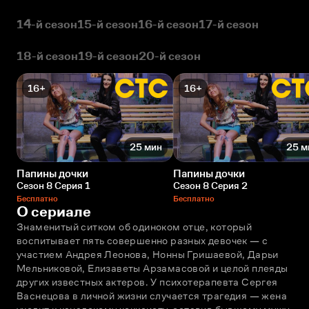
14-й сезон
15-й сезон
16-й сезон
17-й сезон
18-й сезон
19-й сезон
20-й сезон
16+
16+
25 мин
25 м
Папины дочки
Папины дочки
Сезон 8 Серия 1
Сезон 8 Серия 2
Бесплатно
Бесплатно
О сериале
Знаменитый ситком об одиноком отце, который 
воспитывает пять совершенно разных девочек — с 
участием Андрея Леонова, Нонны Гришаевой, Дарьи 
Мельниковой, Елизаветы Арзамасовой и целой плеяды 
других известных актеров. У психотерапевта Сергея 
Васнецова в личной жизни случается трагедия — жена 