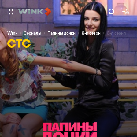
Wink
Сериалы
Папины дочки
8-й сезон
6-я серия