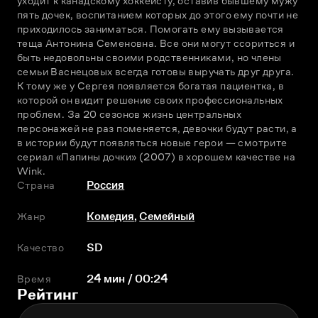
уходит к канадскому хоккеисту, оставив бывшему мужу 
пять дочек, воспитанием которых до этого ему почти не 
приходилось заниматься. Помогать ему вызывается 
теща Антонина Семеновна. Все они могут ссориться и 
быть недовольны своими родственниками, но члены 
семьи Васнецовых всегда готовы выручать друг друга. 
К тому же у Сергея появляется богатая пациентка, в 
которой он видит решение своих профессиональных 
проблем. За 20 сезонов жизнь центральных 
персонажей не раз поменяется, девочки будут расти, а 
в истории будут появляться новые герои — смотрите 
сериал «Папины дочки» (2007) в хорошем качестве на 
Wink.
Страна
Россия
Жанр
Комедия
,
Семейный
Качество
SD
Время
24 мин / 00:24
Рейтинг