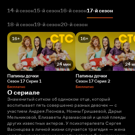
14-й сезон
15-й сезон
16-й сезон
17-й сезон
18-й сезон
19-й сезон
20-й сезон
16+
16+
24 мин
24 м
Папины дочки
Папины дочки
Сезон 17 Серия 1
Сезон 17 Серия 2
Бесплатно
Бесплатно
О сериале
Знаменитый ситком об одиноком отце, который 
воспитывает пять совершенно разных девочек — с 
участием Андрея Леонова, Нонны Гришаевой, Дарьи 
Мельниковой, Елизаветы Арзамасовой и целой плеяды 
других известных актеров. У психотерапевта Сергея 
Васнецова в личной жизни случается трагедия — жена 