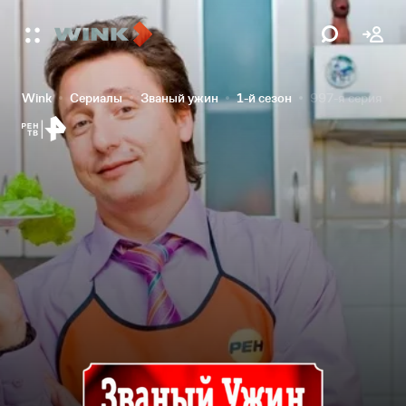
Wink
Сериалы
Званый ужин
1-й сезон
997-я серия