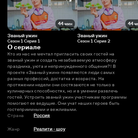
44 мин
44 м
Званый ужин
Званый ужин
Сезон 1 Серия 1
Сезон 1 Серия 2
О сериале
Кто из нас не мечтал пригласить своих гостей на 
званый ужин и создать незабываемую атмосферу 
праздника, уюта и непринужденного общения?! В 
проекте «Званый ужин» появляются люди самых 
разных профессий, достатка и возраста. На 
протяжении недели они состязаются не только в 
кулинарных способностях, но и в умении развлечь 
гостей. Устроить званый ужин участникам программы 
помогают ее ведущие. Они учат наших героев быть 
гостеприимными и вежливыми.
Страна
Россия
Жанр
Реалити - шоу