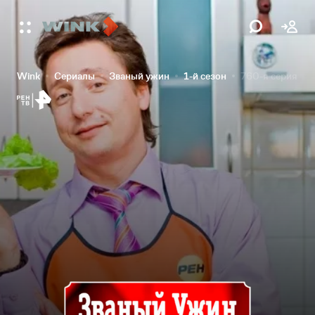
Wink
Сериалы
Званый ужин
1-й сезон
760-я серия