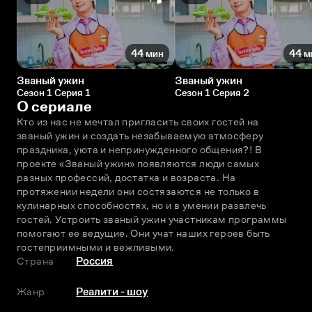
44 мин
44 м
Званый ужин
Званый ужин
Сезон 1 Серия 1
Сезон 1 Серия 2
О сериале
Кто из нас не мечтал пригласить своих гостей на 
званый ужин и создать незабываемую атмосферу 
праздника, уюта и непринужденного общения?! В 
проекте «Званый ужин» появляются люди самых 
разных профессий, достатка и возраста. На 
протяжении недели они состязаются не только в 
кулинарных способностях, но и в умении развлечь 
гостей. Устроить званый ужин участникам программы 
помогают ее ведущие. Они учат наших героев быть 
гостеприимными и вежливыми.
Страна
Россия
Жанр
Реалити - шоу