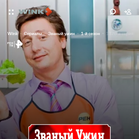
Wink
Сериалы
Званый ужин
1-й сезон
1376-я серия