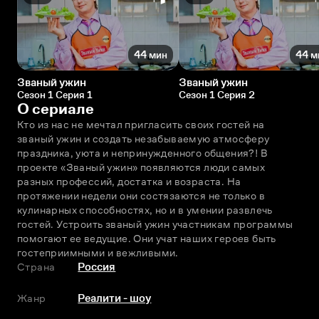
44 мин
44 м
Званый ужин
Званый ужин
Сезон 1 Серия 1
Сезон 1 Серия 2
О сериале
Кто из нас не мечтал пригласить своих гостей на 
званый ужин и создать незабываемую атмосферу 
праздника, уюта и непринужденного общения?! В 
проекте «Званый ужин» появляются люди самых 
разных профессий, достатка и возраста. На 
протяжении недели они состязаются не только в 
кулинарных способностях, но и в умении развлечь 
гостей. Устроить званый ужин участникам программы 
помогают ее ведущие. Они учат наших героев быть 
гостеприимными и вежливыми.
Страна
Россия
Жанр
Реалити - шоу