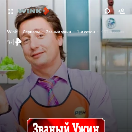
Wink
Сериалы
Званый ужин
1-й сезон
437-я серия