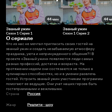
44 мин
44 м
Званый ужин
Званый ужин
Сезон 1 Серия 1
Сезон 1 Серия 2
О сериале
Кто из нас не мечтал пригласить своих гостей на 
званый ужин и создать незабываемую атмосферу 
праздника, уюта и непринужденного общения?! В 
проекте «Званый ужин» появляются люди самых 
разных профессий, достатка и возраста. На 
протяжении недели они состязаются не только в 
кулинарных способностях, но и в умении развлечь 
гостей. Устроить званый ужин участникам программы 
помогают ее ведущие. Они учат наших героев быть 
гостеприимными и вежливыми.
Страна
Россия
Жанр
Реалити - шоу