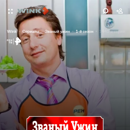
Wink
Сериалы
Званый ужин
1-й сезон
1441-я серия