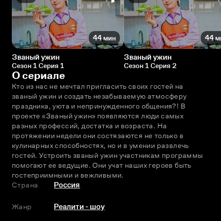
44 мин
44 м
Званый ужин
Званый ужин
Сезон 1 Серия 1
Сезон 1 Серия 2
О сериале
Кто из нас не мечтал пригласить своих гостей на 
званый ужин и создать незабываемую атмосферу 
праздника, уюта и непринужденного общения?! В 
проекте «Званый ужин» появляются люди самых 
разных профессий, достатка и возраста. На 
протяжении недели они состязаются не только в 
кулинарных способностях, но и в умении развлечь 
гостей. Устроить званый ужин участникам программы 
помогают ее ведущие. Они учат наших героев быть 
гостеприимными и вежливыми.
Страна
Россия
Жанр
Реалити - шоу