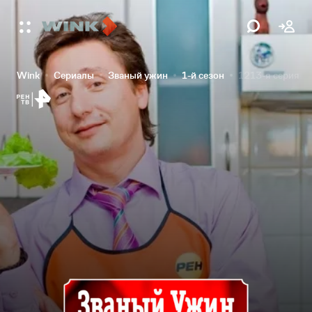
Wink
Сериалы
Званый ужин
1-й сезон
1213-я серия