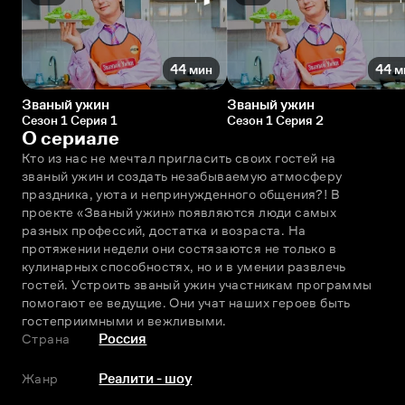
44 мин
44 м
Званый ужин
Званый ужин
Сезон 1 Серия 1
Сезон 1 Серия 2
О сериале
Кто из нас не мечтал пригласить своих гостей на 
званый ужин и создать незабываемую атмосферу 
праздника, уюта и непринужденного общения?! В 
проекте «Званый ужин» появляются люди самых 
разных профессий, достатка и возраста. На 
протяжении недели они состязаются не только в 
кулинарных способностях, но и в умении развлечь 
гостей. Устроить званый ужин участникам программы 
помогают ее ведущие. Они учат наших героев быть 
гостеприимными и вежливыми.
Страна
Россия
Жанр
Реалити - шоу