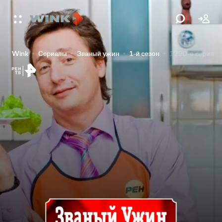
Wink
Сериалы
Званый ужин
1-й сезон
1290-я серия