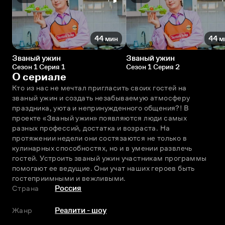
44 мин
44 м
Званый ужин
Званый ужин
Сезон 1 Серия 1
Сезон 1 Серия 2
О сериале
Кто из нас не мечтал пригласить своих гостей на 
званый ужин и создать незабываемую атмосферу 
праздника, уюта и непринужденного общения?! В 
проекте «Званый ужин» появляются люди самых 
разных профессий, достатка и возраста. На 
протяжении недели они состязаются не только в 
кулинарных способностях, но и в умении развлечь 
гостей. Устроить званый ужин участникам программы 
помогают ее ведущие. Они учат наших героев быть 
гостеприимными и вежливыми.
Страна
Россия
Жанр
Реалити - шоу