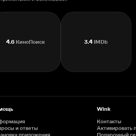
4.6
КиноПоиск
3.4
IMDb
мощь
Wink
формация
Контакты
просы и ответы
Активировать 
тановка приложения
Подарочный с