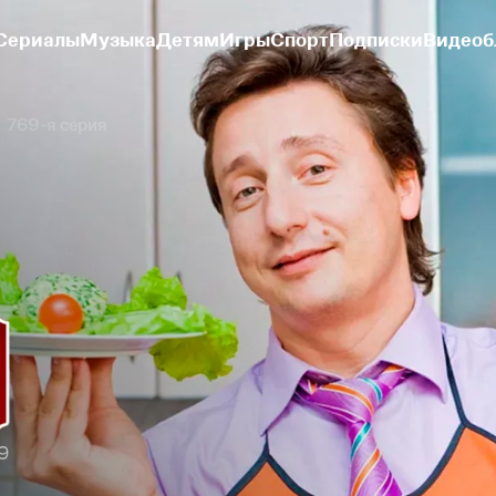
Сериалы
Музыка
Детям
Игры
Спорт
Подписки
Видеоб
769-я серия
9