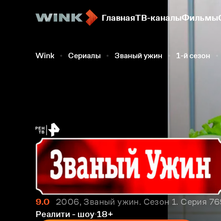
Главная
ТВ-каналы
Фильмы
Wink
Сериалы
Званый ужин
1-й сезон
9.0
2006, Званый ужин. Сезон 1. Серия 76
Реалити - шоу
18+