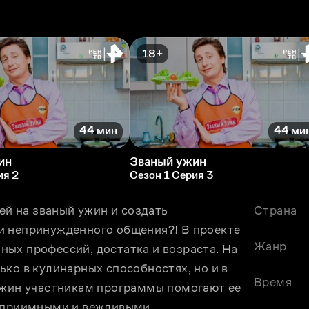
18+
44 мин
44 ми
ин
Званый ужин
ия 2
Сезон 1 Серия 3
ей на званый ужин и создать 
Страна
и непринужденного общения?! В проекте 
Жанр
ых профессий, достатка и возраста. На 
ко в кулинарных способностях, но и в 
Время
ужин участникам программы помогают ее 
теприимными и вежливыми.