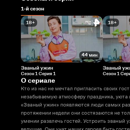
1-й сезон
18+
18+
44 мин
Званый ужин
Званый уж
Сезон 1 Серия 1
Сезон 1 Сер
О сериале
Кто из нас не мечтал пригласить своих гост
незабываемую атмосферу праздника, уюта 
«Званый ужин» появляются люди самых разн
протяжении недели они состязаются не толь
умении развлечь гостей. Устроить званый 
ведущие. Они учат наших героев быть гос