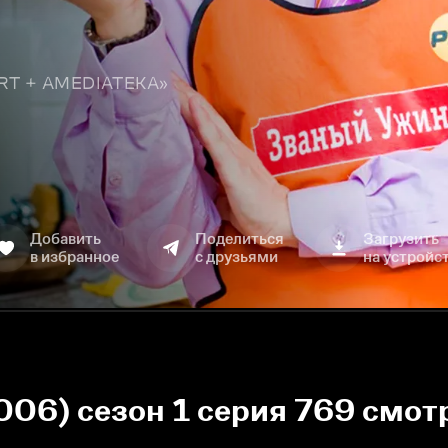
TART + AMEDIATEKA»
Добавить
Поделиться
Загрузить
в избранное
с друзьями
на устройс
006) сезон 1 серия 769 смот