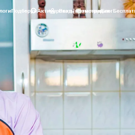
логи
Подборки
Активировать промокод
Вход | Регистрация
Блог
Бесплат