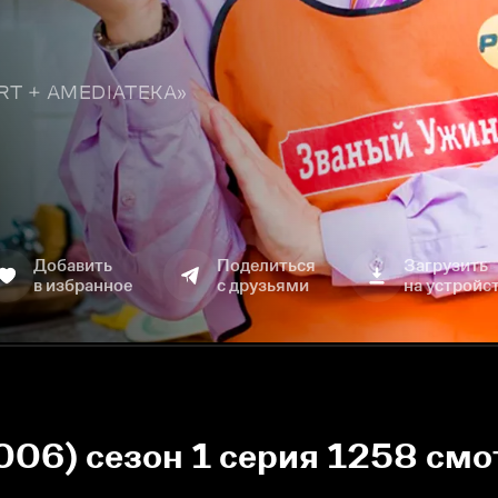
TART + AMEDIATEKA»
Добавить
Поделиться
Загрузить
в избранное
с друзьями
на устройс
006) сезон 1 серия 1258 смо