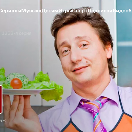
Сериалы
Музыка
Детям
Игры
Спорт
Подписки
Видеоб
1258-я серия
258