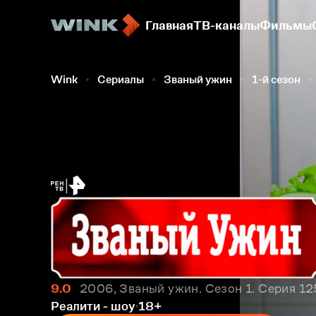
Главная
ТВ-каналы
Фильмы
Wink
Сериалы
Званый ужин
1-й сезон
9.0
2006, Званый ужин. Сезон 1. Серия 1
Реалити - шоу
18+