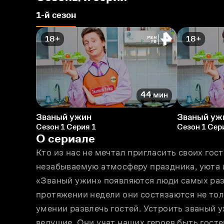
1-й сезон
18+
18+
44 мин
Званый ужин
Званый уж
Сезон 1 Серия 1
Сезон 1 Сер
О сериале
Кто из нас не мечтал пригласить своих гост
незабываемую атмосферу праздника, уюта 
«Званый ужин» появляются люди самых разн
протяжении недели они состязаются не толь
умении развлечь гостей. Устроить званый 
ведущие. Они учат наших героев быть гос