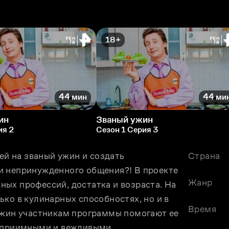
18+
44 мин
44 ми
ин
Званый ужин
ия 2
Сезон 1 Серия 3
ей на званый ужин и создать 
Страна
и непринужденного общения?! В проекте 
Жанр
ых профессий, достатка и возраста. На 
ко в кулинарных способностях, но и в 
Время
ужин участникам программы помогают ее 
теприимными и вежливыми.