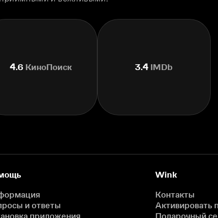
4.6
КиноПоиск
3.4
IMDb
мощь
Wink
формация
Контакты
просы и ответы
Активировать 
тановка приложения
Подарочный с