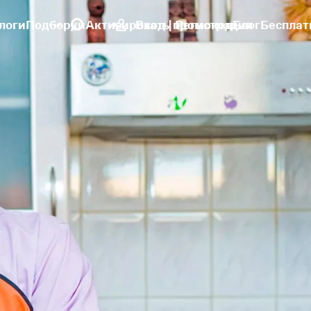
логи
Подборки
Активировать промокод
Вход | Регистрация
Блог
Бесплат