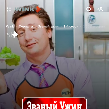
Wink
Сериалы
Званый ужин
1-й сезон
1352-я серия