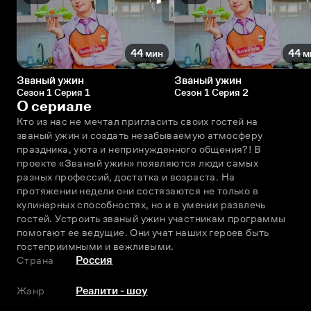
44 мин
44 м
Званый ужин
Званый ужин
Сезон 1 Серия 1
Сезон 1 Серия 2
О сериале
Кто из нас не мечтал пригласить своих гостей на 
званый ужин и создать незабываемую атмосферу 
праздника, уюта и непринужденного общения?! В 
проекте «Званый ужин» появляются люди самых 
разных профессий, достатка и возраста. На 
протяжении недели они состязаются не только в 
кулинарных способностях, но и в умении развлечь 
гостей. Устроить званый ужин участникам программы 
помогают ее ведущие. Они учат наших героев быть 
гостеприимными и вежливыми.
Страна
Россия
Жанр
Реалити - шоу