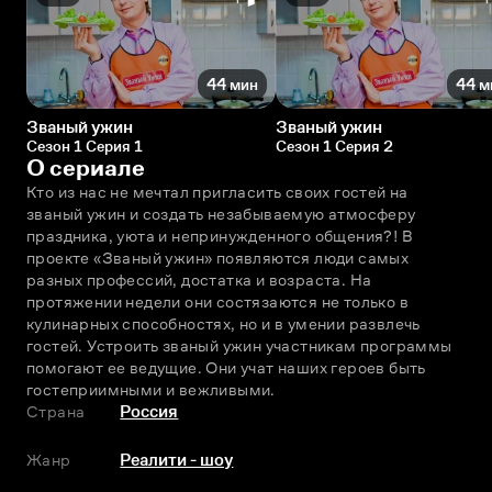
44 мин
44 м
Званый ужин
Званый ужин
Сезон 1 Серия 1
Сезон 1 Серия 2
О сериале
Кто из нас не мечтал пригласить своих гостей на 
званый ужин и создать незабываемую атмосферу 
праздника, уюта и непринужденного общения?! В 
проекте «Званый ужин» появляются люди самых 
разных профессий, достатка и возраста. На 
протяжении недели они состязаются не только в 
кулинарных способностях, но и в умении развлечь 
гостей. Устроить званый ужин участникам программы 
помогают ее ведущие. Они учат наших героев быть 
гостеприимными и вежливыми.
Страна
Россия
Жанр
Реалити - шоу