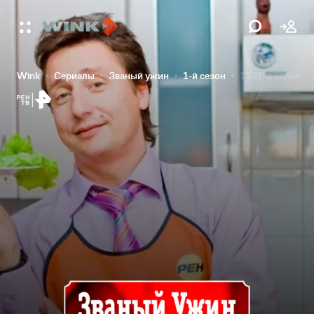
Wink
Сериалы
Званый ужин
1-й сезон
1191-я серия