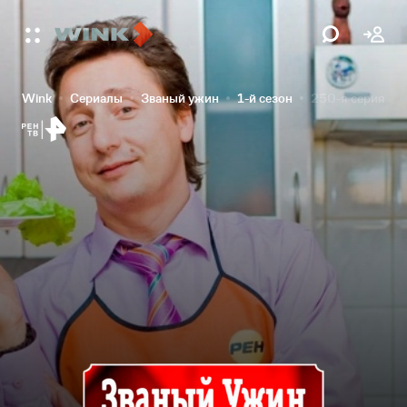
Wink
Сериалы
Званый ужин
1-й сезон
250-я серия