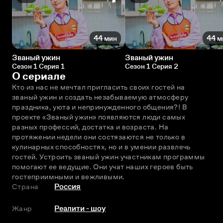
44 мин
44 м
Званый ужин
Званый ужин
Сезон 1 Серия 1
Сезон 1 Серия 2
О сериале
Кто из нас не мечтал пригласить своих гостей на 
званый ужин и создать незабываемую атмосферу 
праздника, уюта и непринужденного общения?! В 
проекте «Званый ужин» появляются люди самых 
разных профессий, достатка и возраста. На 
протяжении недели они состязаются не только в 
кулинарных способностях, но и в умении развлечь 
гостей. Устроить званый ужин участникам программы 
помогают ее ведущие. Они учат наших героев быть 
гостеприимными и вежливыми.
Страна
Россия
Жанр
Реалити - шоу