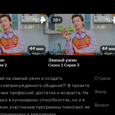
18+
44 мин
44 ми
ин
Званый ужин
ия 2
Сезон 1 Серия 3
ей на званый ужин и создать 
Страна
и непринужденного общения?! В проекте 
Жанр
ых профессий, достатка и возраста. На 
ко в кулинарных способностях, но и в 
Время
ужин участникам программы помогают ее 
теприимными и вежливыми.