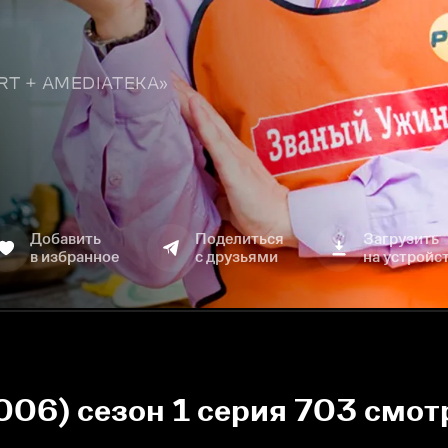
TART + AMEDIATEKA»
Добавить
Поделиться
Загрузить
в избранное
с друзьями
на устройс
006) сезон 1 серия 703 смот