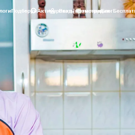
логи
Подборки
Активировать промокод
Вход | Регистрация
Блог
Бесплат