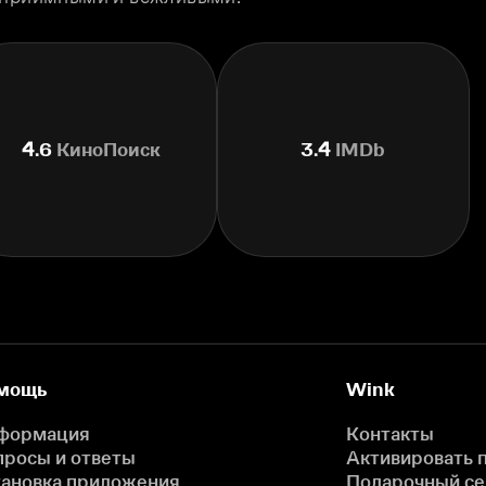
4.6
КиноПоиск
3.4
IMDb
мощь
Wink
формация
Контакты
просы и ответы
Активировать 
тановка приложения
Подарочный с