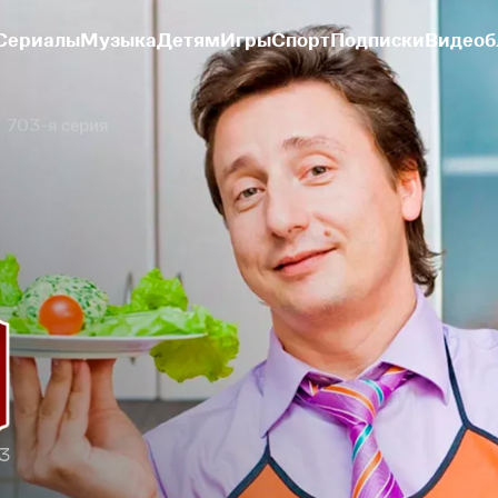
Сериалы
Музыка
Детям
Игры
Спорт
Подписки
Видеоб
703-я серия
03