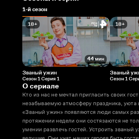
1-й сезон
18+
18+
44 мин
Званый ужин
Званый уж
Сезон 1 Серия 1
Сезон 1 Сер
О сериале
Кто из нас не мечтал пригласить своих гост
незабываемую атмосферу праздника, уюта 
«Званый ужин» появляются люди самых разн
протяжении недели они состязаются не толь
умении развлечь гостей. Устроить званый 
ведущие. Они учат наших героев быть гос