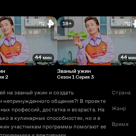
18+
44 мин
44 ми
ин
Званый ужин
ия 2
Сезон 1 Серия 3
ей на званый ужин и создать 
Страна
и непринужденного общения?! В проекте 
Жанр
ых профессий, достатка и возраста. На 
ко в кулинарных способностях, но и в 
Время
ужин участникам программы помогают ее 
теприимными и вежливыми.