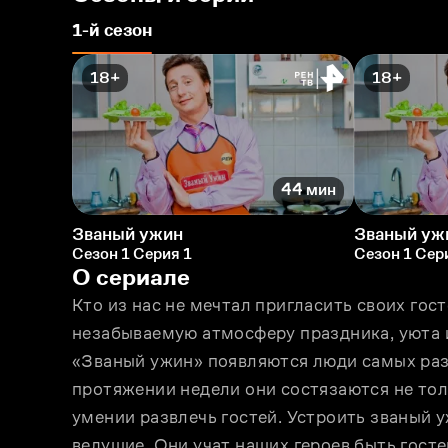
1-й сезон
18+
18+
44 мин
Званый ужин
Званый уж
Сезон 1 Серия 1
Сезон 1 Сер
О сериале
Кто из нас не мечтал пригласить своих гост
незабываемую атмосферу праздника, уюта 
«Званый ужин» появляются люди самых разн
протяжении недели они состязаются не толь
умении развлечь гостей. Устроить званый 
ведущие. Они учат наших героев быть гос