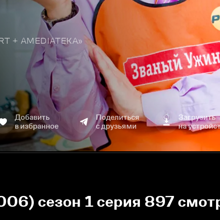
TART + AMEDIATEKA»
Добавить
Поделиться
Загрузить
в избранное
с друзьями
на устройс
006) сезон 1 серия 897 смот