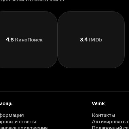
4.6
КиноПоиск
3.4
IMDb
мощь
Wink
формация
Контакты
просы и ответы
Активировать 
тановка приложения
Подарочный с