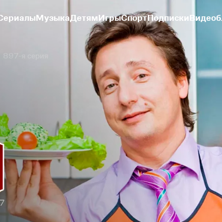
Сериалы
Музыка
Детям
Игры
Спорт
Подписки
Видеоб
897-я серия
97