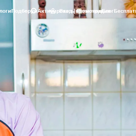
логи
Подборки
Активировать промокод
Вход | Регистрация
Блог
Бесплат