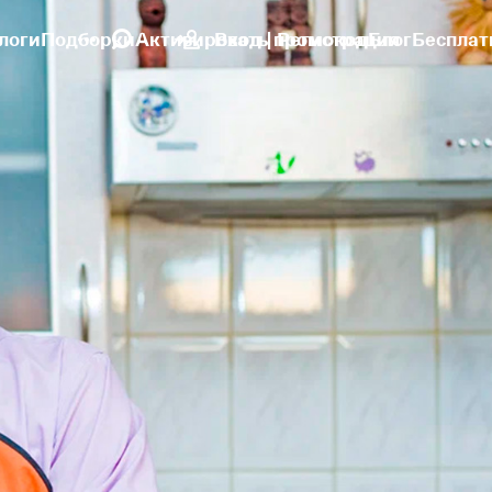
логи
Подборки
Активировать промокод
Вход | Регистрация
Блог
Бесплат