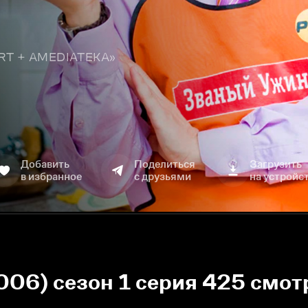
TART + AMEDIATEKA»
Добавить
Поделиться
Загрузить
в избранное
с друзьями
на устройс
006) сезон 1 серия 425 смот