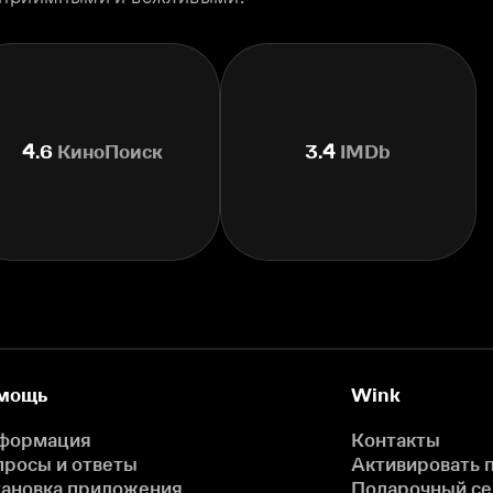
4.6
КиноПоиск
3.4
IMDb
мощь
Wink
формация
Контакты
просы и ответы
Активировать 
тановка приложения
Подарочный с