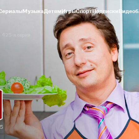
Сериалы
Музыка
Детям
Игры
Спорт
Подписки
Видеоб
425-я серия
25