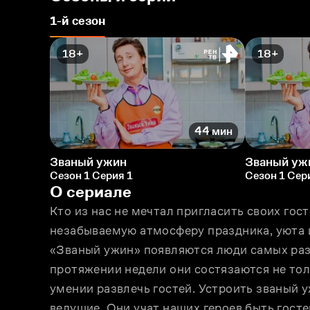
1-й сезон
18+
18+
44 мин
Званый ужин
Званый уж
Сезон 1 Серия 1
Сезон 1 Сер
О сериале
Кто из нас не мечтал пригласить своих гост
незабываемую атмосферу праздника, уюта 
«Званый ужин» появляются люди самых разн
протяжении недели они состязаются не толь
умении развлечь гостей. Устроить званый 
ведущие. Они учат наших героев быть гос