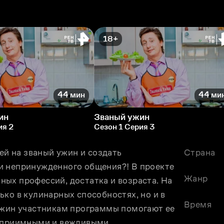
18+
44 мин
44 ми
ин
Званый ужин
ия 2
Сезон 1 Серия 3
ей на званый ужин и создать 
Страна
и непринужденного общения?! В проекте 
Жанр
ых профессий, достатка и возраста. На 
ко в кулинарных способностях, но и в 
Время
ужин участникам программы помогают ее 
теприимными и вежливыми.