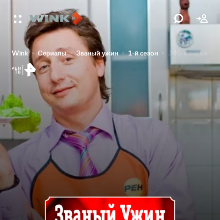
Wink
Сериалы
Званый ужин
1-й сезон
345-я серия