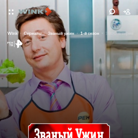
Wink
Сериалы
Званый ужин
1-й сезон
1800-я серия