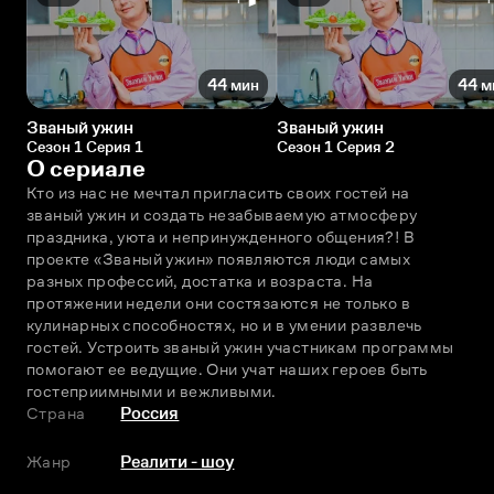
44 мин
44 м
Званый ужин
Званый ужин
Сезон 1 Серия 1
Сезон 1 Серия 2
О сериале
Кто из нас не мечтал пригласить своих гостей на 
званый ужин и создать незабываемую атмосферу 
праздника, уюта и непринужденного общения?! В 
проекте «Званый ужин» появляются люди самых 
разных профессий, достатка и возраста. На 
протяжении недели они состязаются не только в 
кулинарных способностях, но и в умении развлечь 
гостей. Устроить званый ужин участникам программы 
помогают ее ведущие. Они учат наших героев быть 
гостеприимными и вежливыми.
Страна
Россия
Жанр
Реалити - шоу