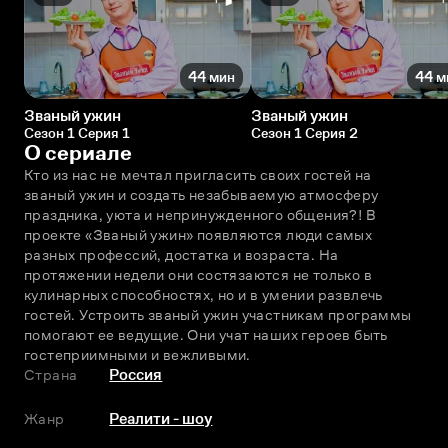
44 мин
44 м
Званый ужин
Званый ужин
Сезон 1 Серия 1
Сезон 1 Серия 2
О сериале
Кто из нас не мечтал пригласить своих гостей на 
званый ужин и создать незабываемую атмосферу 
праздника, уюта и непринужденного общения?! В 
проекте «Званый ужин» появляются люди самых 
разных профессий, достатка и возраста. На 
протяжении недели они состязаются не только в 
кулинарных способностях, но и в умении развлечь 
гостей. Устроить званый ужин участникам программы 
помогают ее ведущие. Они учат наших героев быть 
гостеприимными и вежливыми.
Страна
Россия
Жанр
Реалити - шоу