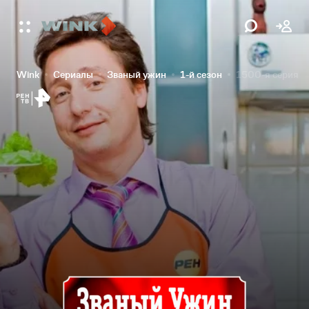
Wink
Сериалы
Званый ужин
1-й сезон
1500-я серия