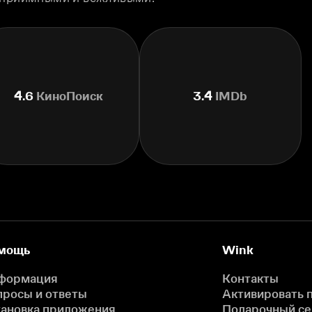
4.6
КиноПоиск
3.4
IMDb
мощь
Wink
формация
Контакты
просы и ответы
Активировать 
тановка приложения
Подарочный с