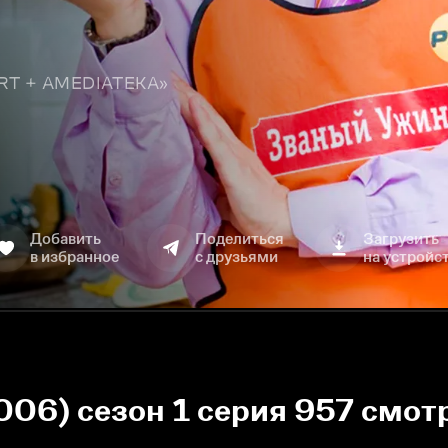
TART + AMEDIATEKA»
Добавить
Поделиться
Загрузить
в избранное
с друзьями
на устройс
006) сезон 1 серия 957 смот