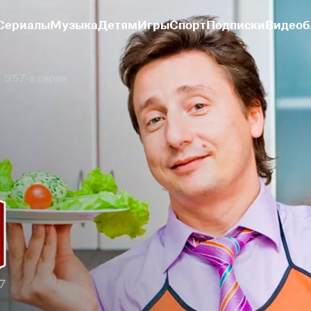
Сериалы
Музыка
Детям
Игры
Спорт
Подписки
Видеоб
957-я серия
7