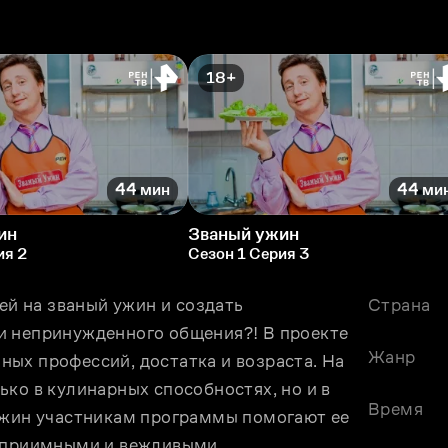
18+
44 мин
44 ми
ин
Званый ужин
ия 2
Сезон 1 Серия 3
ей на званый ужин и создать 
Страна
и непринужденного общения?! В проекте 
Жанр
ых профессий, достатка и возраста. На 
ко в кулинарных способностях, но и в 
Время
ужин участникам программы помогают ее 
теприимными и вежливыми.