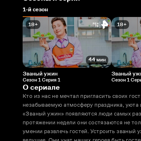
1-й сезон
18+
18+
44 мин
Званый ужин
Званый уж
Сезон 1 Серия 1
Сезон 1 Сер
О сериале
Кто из нас не мечтал пригласить своих гост
незабываемую атмосферу праздника, уюта 
«Званый ужин» появляются люди самых разн
протяжении недели они состязаются не толь
умении развлечь гостей. Устроить званый 
ведущие. Они учат наших героев быть гос