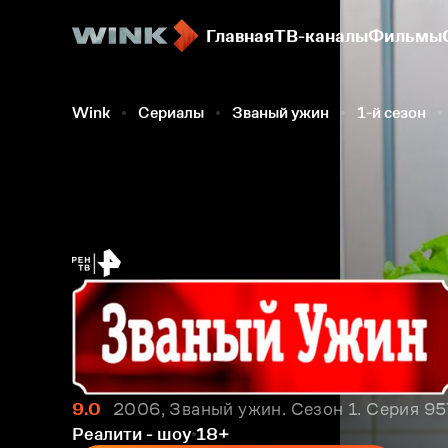
Главная
ТВ-каналы
Фильмы
Wink
Сериалы
Званый ужин
1-й сезон
9.0
2006, Званый ужин. Сезон 1. Серия 95
Реалити - шоу
18+