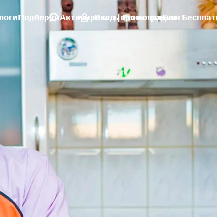
логи
Подборки
Активировать промокод
Вход | Регистрация
Блог
Бесплат