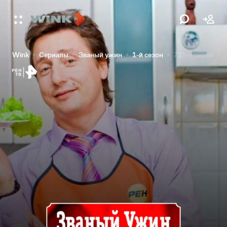
Wink
Сериалы
Званый ужин
1-й сезон
721-я серия