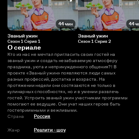
44 мин
44 м
Званый ужин
Званый ужин
Сезон 1 Серия 1
Сезон 1 Серия 2
О сериале
Кто из нас не мечтал пригласить своих гостей на 
званый ужин и создать незабываемую атмосферу 
праздника, уюта и непринужденного общения?! В 
проекте «Званый ужин» появляются люди самых 
разных профессий, достатка и возраста. На 
протяжении недели они состязаются не только в 
кулинарных способностях, но и в умении развлечь 
гостей. Устроить званый ужин участникам программы 
помогают ее ведущие. Они учат наших героев быть 
гостеприимными и вежливыми.
Страна
Россия
Жанр
Реалити - шоу