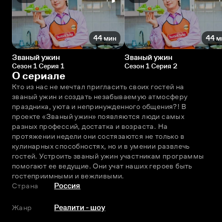
44 мин
44 м
Званый ужин
Званый ужин
Сезон 1 Серия 1
Сезон 1 Серия 2
О сериале
Кто из нас не мечтал пригласить своих гостей на 
званый ужин и создать незабываемую атмосферу 
праздника, уюта и непринужденного общения?! В 
проекте «Званый ужин» появляются люди самых 
разных профессий, достатка и возраста. На 
протяжении недели они состязаются не только в 
кулинарных способностях, но и в умении развлечь 
гостей. Устроить званый ужин участникам программы 
помогают ее ведущие. Они учат наших героев быть 
гостеприимными и вежливыми.
Страна
Россия
Жанр
Реалити - шоу