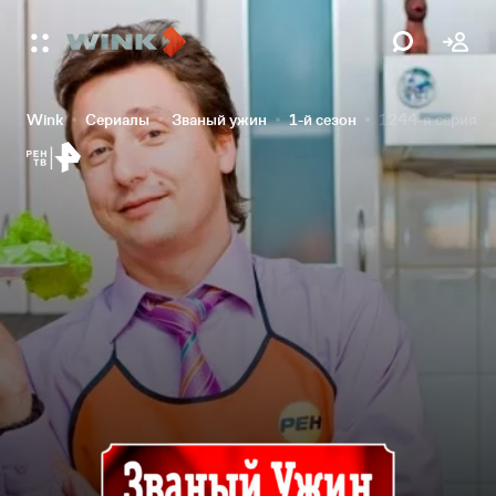
Wink
Сериалы
Званый ужин
1-й сезон
1244-я серия