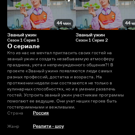
44 мин
44 м
Званый ужин
Званый ужин
Сезон 1 Серия 1
Сезон 1 Серия 2
О сериале
Кто из нас не мечтал пригласить своих гостей на 
званый ужин и создать незабываемую атмосферу 
праздника, уюта и непринужденного общения?! В 
проекте «Званый ужин» появляются люди самых 
разных профессий, достатка и возраста. На 
протяжении недели они состязаются не только в 
кулинарных способностях, но и в умении развлечь 
гостей. Устроить званый ужин участникам программы 
помогают ее ведущие. Они учат наших героев быть 
гостеприимными и вежливыми.
Страна
Россия
Жанр
Реалити - шоу