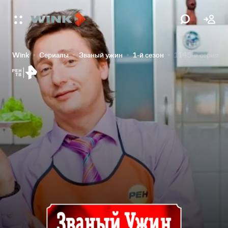
Wink
Сериалы
Званый ужин
1-й сезон
1145-я серия