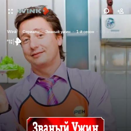
Wink
Сериалы
Званый ужин
1-й сезон
95-я серия