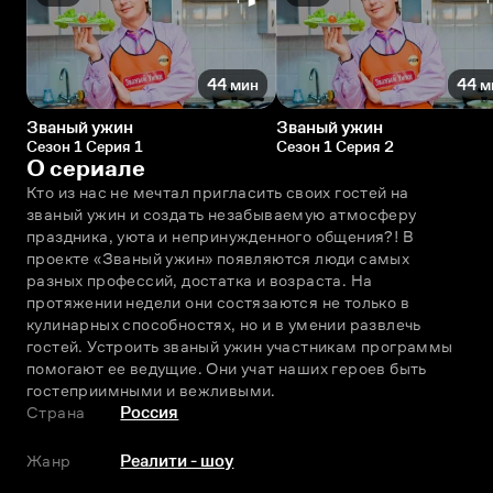
44 мин
44 м
Званый ужин
Званый ужин
Сезон 1 Серия 1
Сезон 1 Серия 2
О сериале
Кто из нас не мечтал пригласить своих гостей на 
званый ужин и создать незабываемую атмосферу 
праздника, уюта и непринужденного общения?! В 
проекте «Званый ужин» появляются люди самых 
разных профессий, достатка и возраста. На 
протяжении недели они состязаются не только в 
кулинарных способностях, но и в умении развлечь 
гостей. Устроить званый ужин участникам программы 
помогают ее ведущие. Они учат наших героев быть 
гостеприимными и вежливыми.
Страна
Россия
Жанр
Реалити - шоу