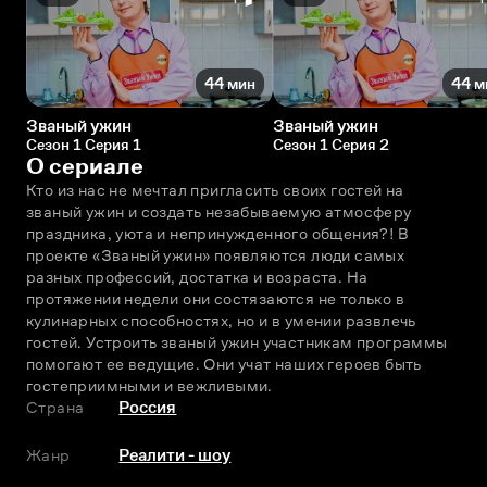
44 мин
44 м
Званый ужин
Званый ужин
Сезон 1 Серия 1
Сезон 1 Серия 2
О сериале
Кто из нас не мечтал пригласить своих гостей на 
званый ужин и создать незабываемую атмосферу 
праздника, уюта и непринужденного общения?! В 
проекте «Званый ужин» появляются люди самых 
разных профессий, достатка и возраста. На 
протяжении недели они состязаются не только в 
кулинарных способностях, но и в умении развлечь 
гостей. Устроить званый ужин участникам программы 
помогают ее ведущие. Они учат наших героев быть 
гостеприимными и вежливыми.
Страна
Россия
Жанр
Реалити - шоу