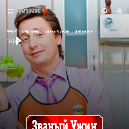
Wink
Сериалы
Званый ужин
1-й сезон
1049-я серия