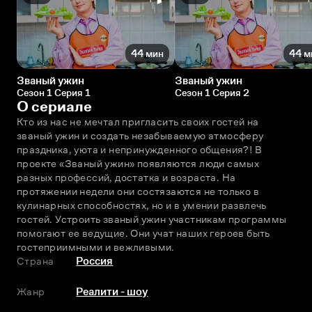
44 мин
44 м
Званый ужин
Званый ужин
Сезон 1 Серия 1
Сезон 1 Серия 2
О сериале
Кто из нас не мечтал пригласить своих гостей на 
званый ужин и создать незабываемую атмосферу 
праздника, уюта и непринужденного общения?! В 
проекте «Званый ужин» появляются люди самых 
разных профессий, достатка и возраста. На 
протяжении недели они состязаются не только в 
кулинарных способностях, но и в умении развлечь 
гостей. Устроить званый ужин участникам программы 
помогают ее ведущие. Они учат наших героев быть 
гостеприимными и вежливыми.
Страна
Россия
Жанр
Реалити - шоу