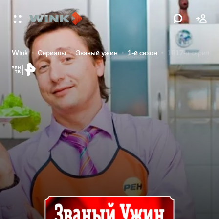
Wink
Сериалы
Званый ужин
1-й сезон
1817-я серия