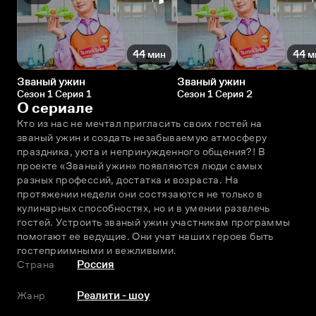
44 мин
44 м
Званый ужин
Званый ужин
Сезон 1 Серия 1
Сезон 1 Серия 2
О сериале
Кто из нас не мечтал пригласить своих гостей на 
званый ужин и создать незабываемую атмосферу 
праздника, уюта и непринужденного общения?! В 
проекте «Званый ужин» появляются люди самых 
разных профессий, достатка и возраста. На 
протяжении недели они состязаются не только в 
кулинарных способностях, но и в умении развлечь 
гостей. Устроить званый ужин участникам программы 
помогают ее ведущие. Они учат наших героев быть 
гостеприимными и вежливыми.
Страна
Россия
Жанр
Реалити - шоу