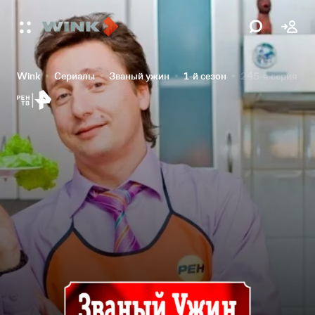
Wink
Сериалы
Званый ужин
1-й сезон
245-я серия