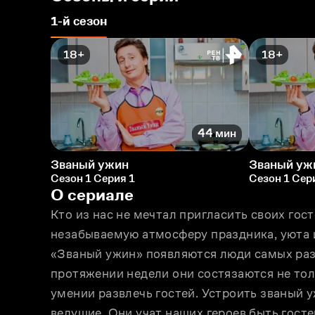
1-й сезон
18+
18+
44 мин
Званый ужин
Званый уж
Сезон 1 Серия 1
Сезон 1 Сер
О сериале
Кто из нас не мечтал пригласить своих гост
незабываемую атмосферу праздника, уюта 
«Званый ужин» появляются люди самых разн
протяжении недели они состязаются не толь
умении развлечь гостей. Устроить званый 
ведущие. Они учат наших героев быть гос