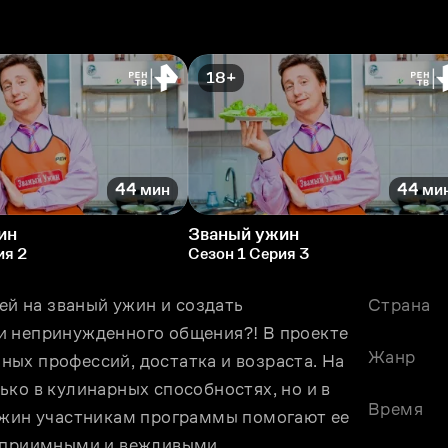
18+
44 мин
44 ми
ин
Званый ужин
ия 2
Сезон 1 Серия 3
ей на званый ужин и создать 
Страна
и непринужденного общения?! В проекте 
Жанр
ых профессий, достатка и возраста. На 
ко в кулинарных способностях, но и в 
Время
ужин участникам программы помогают ее 
теприимными и вежливыми.