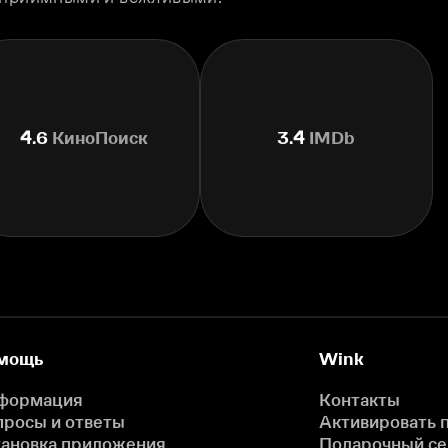
4.6
КиноПоиск
3.4
IMDb
мощь
Wink
формация
Контакты
просы и ответы
Активировать 
тановка приложения
Подарочный с