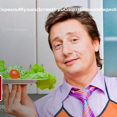
Сериалы
Музыка
Детям
Игры
Спорт
Подписки
Видеоб
1106-я серия
06