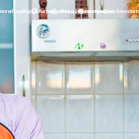
логи
Подборки
Активировать промокод
Вход | Регистрация
Блог
Бесплат