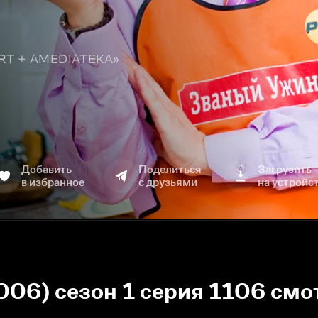
TART + AMEDIATEKA»
Добавить
Поделиться
Загрузить
в избранное
с друзьями
на устройс
006) сезон 1 серия 1106 смо