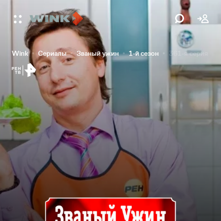
Wink
Сериалы
Званый ужин
1-й сезон
361-я серия