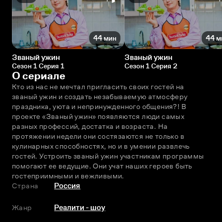
44 мин
44 м
Званый ужин
Званый ужин
Сезон 1 Серия 1
Сезон 1 Серия 2
О сериале
Кто из нас не мечтал пригласить своих гостей на 
званый ужин и создать незабываемую атмосферу 
праздника, уюта и непринужденного общения?! В 
проекте «Званый ужин» появляются люди самых 
разных профессий, достатка и возраста. На 
протяжении недели они состязаются не только в 
кулинарных способностях, но и в умении развлечь 
гостей. Устроить званый ужин участникам программы 
помогают ее ведущие. Они учат наших героев быть 
гостеприимными и вежливыми.
Страна
Россия
Жанр
Реалити - шоу