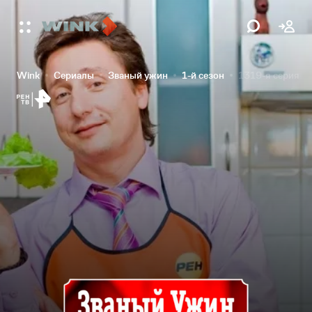
Wink
Сериалы
Званый ужин
1-й сезон
1319-я серия