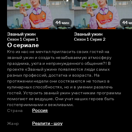
44 мин
44 м
Званый ужин
Званый ужин
Сезон 1 Серия 1
Сезон 1 Серия 2
О сериале
Кто из нас не мечтал пригласить своих гостей на 
званый ужин и создать незабываемую атмосферу 
праздника, уюта и непринужденного общения?! В 
проекте «Званый ужин» появляются люди самых 
разных профессий, достатка и возраста. На 
протяжении недели они состязаются не только в 
кулинарных способностях, но и в умении развлечь 
гостей. Устроить званый ужин участникам программы 
помогают ее ведущие. Они учат наших героев быть 
гостеприимными и вежливыми.
Страна
Россия
Жанр
Реалити - шоу