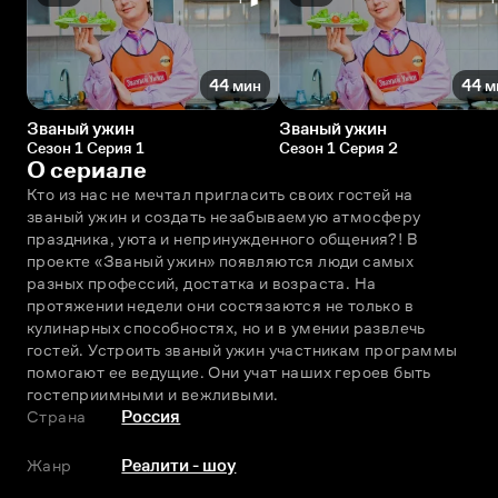
44 мин
44 м
Званый ужин
Званый ужин
Сезон 1 Серия 1
Сезон 1 Серия 2
О сериале
Кто из нас не мечтал пригласить своих гостей на 
званый ужин и создать незабываемую атмосферу 
праздника, уюта и непринужденного общения?! В 
проекте «Званый ужин» появляются люди самых 
разных профессий, достатка и возраста. На 
протяжении недели они состязаются не только в 
кулинарных способностях, но и в умении развлечь 
гостей. Устроить званый ужин участникам программы 
помогают ее ведущие. Они учат наших героев быть 
гостеприимными и вежливыми.
Страна
Россия
Жанр
Реалити - шоу