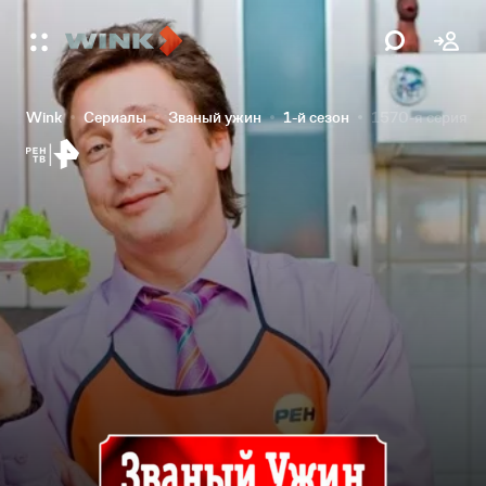
Wink
Сериалы
Званый ужин
1-й сезон
1570-я серия