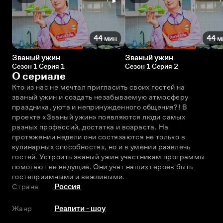
44 мин
44 м
Званый ужин
Званый ужин
Сезон 1 Серия 1
Сезон 1 Серия 2
О сериале
Кто из нас не мечтал пригласить своих гостей на 
званый ужин и создать незабываемую атмосферу 
праздника, уюта и непринужденного общения?! В 
проекте «Званый ужин» появляются люди самых 
разных профессий, достатка и возраста. На 
протяжении недели они состязаются не только в 
кулинарных способностях, но и в умении развлечь 
гостей. Устроить званый ужин участникам программы 
помогают ее ведущие. Они учат наших героев быть 
гостеприимными и вежливыми.
Страна
Россия
Жанр
Реалити - шоу