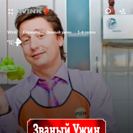
Wink
Сериалы
Званый ужин
1-й сезон
1167-я серия