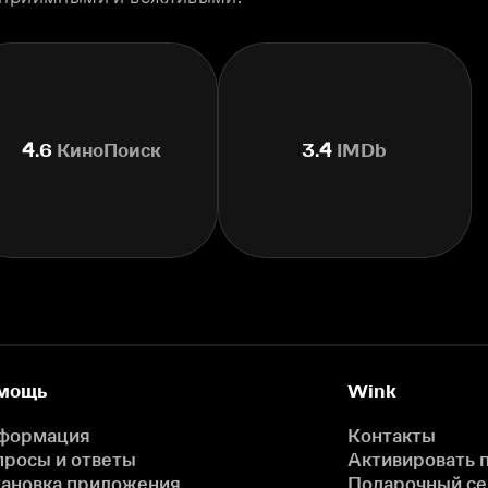
4.6
КиноПоиск
3.4
IMDb
мощь
Wink
формация
Контакты
просы и ответы
Активировать 
тановка приложения
Подарочный с