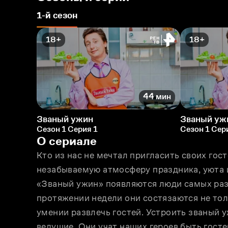
1-й сезон
18+
18+
44 мин
Званый ужин
Званый уж
Сезон 1 Серия 1
Сезон 1 Сер
О сериале
Кто из нас не мечтал пригласить своих гост
незабываемую атмосферу праздника, уюта 
«Званый ужин» появляются люди самых разн
протяжении недели они состязаются не толь
умении развлечь гостей. Устроить званый 
ведущие. Они учат наших героев быть гос