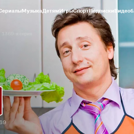
Сериалы
Музыка
Детям
Игры
Спорт
Подписки
Видеоб
1369-я серия
369