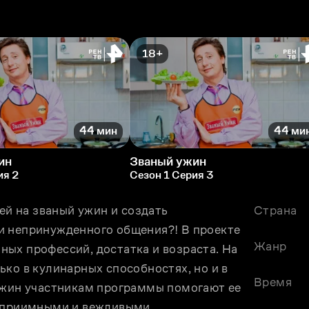
18+
44 мин
44 ми
ин
Званый ужин
ия 2
Сезон 1 Серия 3
ей на званый ужин и создать 
Страна
и непринужденного общения?! В проекте 
Жанр
ых профессий, достатка и возраста. На 
ко в кулинарных способностях, но и в 
Время
ужин участникам программы помогают ее 
теприимными и вежливыми.