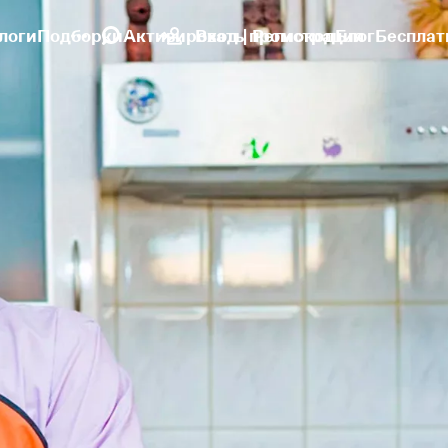
логи
Подборки
Активировать промокод
Вход | Регистрация
Блог
Бесплат