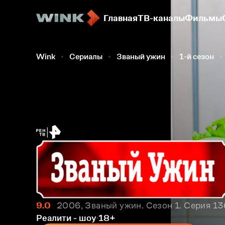
Главная
ТВ-каналы
Фильмы
Wink
Сериалы
Званый ужин
1-й сезон
9.0
2006, Званый ужин. Сезон 1. Серия 1
Реалити - шоу
18+