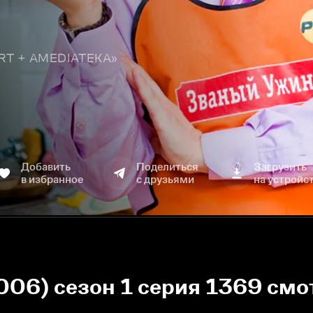
TART + AMEDIATEKA»
Добавить
Поделиться
Загрузить
в избранное
с друзьями
на устройс
006) сезон 1 серия 1369 смо