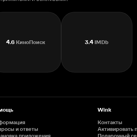
4.6
КиноПоиск
3.4
IMDb
мощь
Wink
формация
Контакты
просы и ответы
Активировать 
тановка приложения
Подарочный с