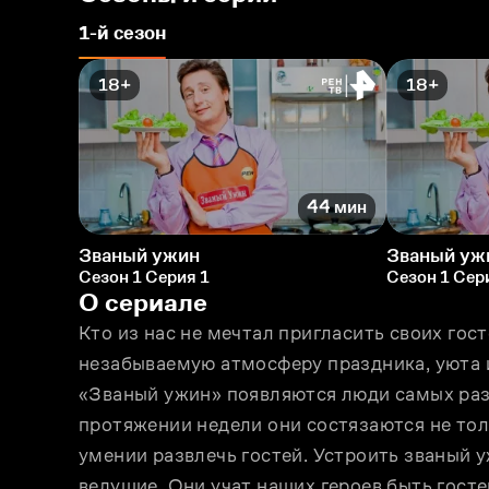
1-й сезон
18+
18+
44 мин
Званый ужин
Званый уж
Сезон 1 Серия 1
Сезон 1 Сер
О сериале
Кто из нас не мечтал пригласить своих гост
незабываемую атмосферу праздника, уюта 
«Званый ужин» появляются люди самых разн
протяжении недели они состязаются не толь
умении развлечь гостей. Устроить званый 
ведущие. Они учат наших героев быть гос