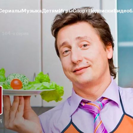
Сериалы
Музыка
Детям
Игры
Спорт
Подписки
Видеоб
164-я серия
4