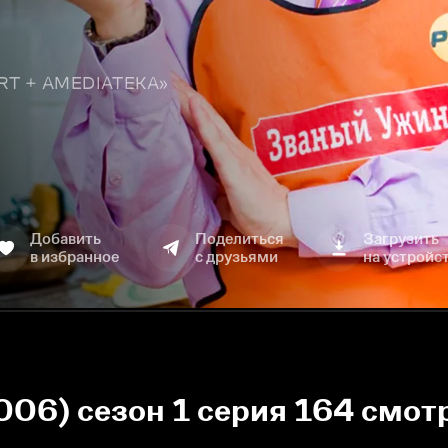
TART + AMEDIATEKA»
Добавить
Поделиться
Загрузить
в избранное
с друзьями
на устройс
006) сезон 1 серия 164 смот