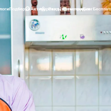
логи
Подборки
Активировать промокод
Вход | Регистрация
Блог
Бесплат