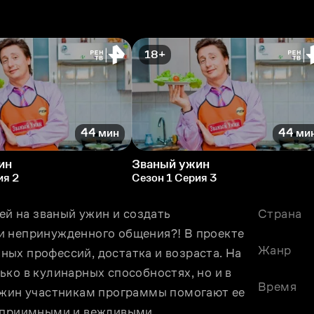
18+
44 мин
44 ми
ин
Званый ужин
ия 2
Сезон 1 Серия 3
ей на званый ужин и создать 
Страна
и непринужденного общения?! В проекте 
Жанр
ых профессий, достатка и возраста. На 
ко в кулинарных способностях, но и в 
Время
ужин участникам программы помогают ее 
теприимными и вежливыми.