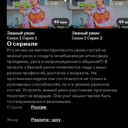
44 мин
44 м
Званый ужин
Званый ужин
Сезон 1 Серия 1
Сезон 1 Серия 2
О сериале
Кто из нас не мечтал пригласить своих гостей на 
званый ужин и создать незабываемую атмосферу 
праздника, уюта и непринужденного общения?! В 
проекте «Званый ужин» появляются люди самых 
разных профессий, достатка и возраста. На 
протяжении недели они состязаются не только в 
кулинарных способностях, но и в умении развлечь 
гостей. Устроить званый ужин участникам программы 
помогают ее ведущие. Они учат наших героев быть 
гостеприимными и вежливыми.
Страна
Россия
Жанр
Реалити - шоу