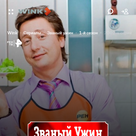
Wink
Сериалы
Званый ужин
1-й сезон
2002-я серия