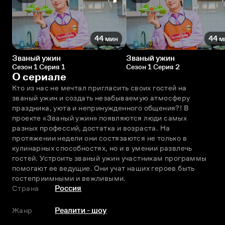
44 мин
44 м
Званый ужин
Званый ужин
Сезон 1 Серия 1
Сезон 1 Серия 2
О сериале
Кто из нас не мечтал пригласить своих гостей на 
званый ужин и создать незабываемую атмосферу 
праздника, уюта и непринужденного общения?! В 
проекте «Званый ужин» появляются люди самых 
разных профессий, достатка и возраста. На 
протяжении недели они состязаются не только в 
кулинарных способностях, но и в умении развлечь 
гостей. Устроить званый ужин участникам программы 
помогают ее ведущие. Они учат наших героев быть 
гостеприимными и вежливыми.
Страна
Россия
Жанр
Реалити - шоу