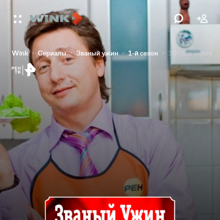
Wink
Сериалы
Званый ужин
1-й сезон
1001-я серия