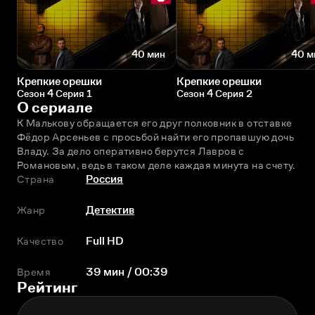
40 мин
40 м
Крепкие орешки
Крепкие орешки
Сезон 4 Серия 1
Сезон 4 Серия 2
О сериале
К Малькову обращается его друг полковник в отставке 
Фёдор Арсеньев с просьбой найти его пропавшую дочь 
Владу. За дело оперативно берутся Лавров с 
Романовым, ведь в таком деле каждая минута на счету.
Страна
Россия
Жанр
Детектив
Качество
Full HD
Время
39 мин / 00:39
Рейтинг