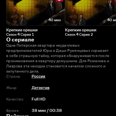
40 мин
40 м
Крепкие орешки
Крепкие орешки
Сезон 4 Серия 1
Сезон 4 Серия 2
О сериале
Одна Питерская квартира неудачливых 
предпринимателей Юры и Даши Румянцевых скрывает 
в себе страшную тайну, которая обнаруживается после 
проникновения в квартиру домушника. Для Романова и 
Лаврова эта находка становится началом сложного и 
запутанного дела.
Страна
Россия
Жанр
Детектив
Качество
Full HD
Время
38 мин / 00:38