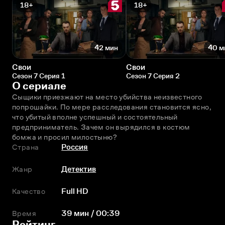
18+
18+
42 мин
40 м
Свои
Свои
Сезон 7 Серия 1
Сезон 7 Серия 2
О сериале
Сыщики приезжают на место убийства неизвестного 
попрошайки. По мере расследования становится ясно, 
что убитый вполне успешный и состоятельный 
предприниматель. Зачем он вырядился в костюм 
бомжа и просил милостыню?
Страна
Россия
Жанр
Детектив
Качество
Full HD
Время
39 мин / 00:39
Рейтинг