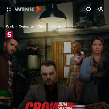
Wink
Сериалы
Свои
7-й сезон
Голубиная песня