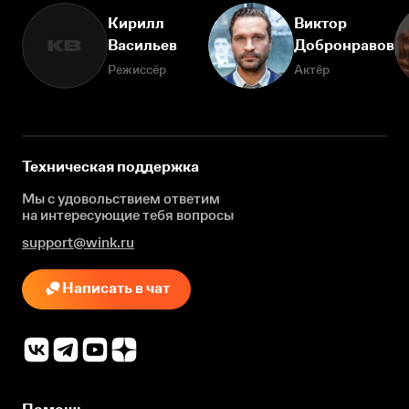
Кирилл
Виктор
Васильев
Добронравов
КВ
Режиссёр
Актёр
Техническая поддержка
Мы с удовольствием ответим
на интересующие
тебя вопросы
support@wink.ru
Написать в чат