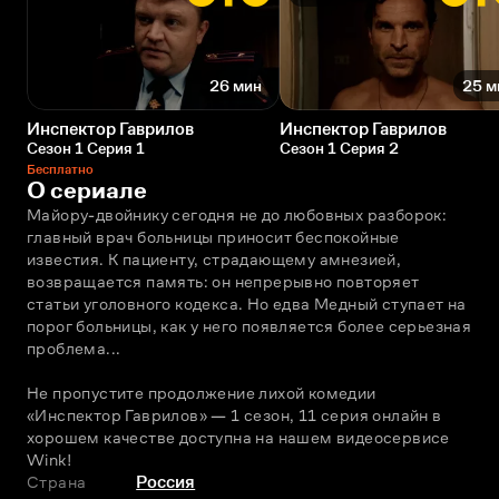
26 мин
25 м
Инспектор Гаврилов
Инспектор Гаврилов
Сезон 1 Серия 1
Сезон 1 Серия 2
Бесплатно
О сериале
Майору-двойнику сегодня не до любовных разборок: 
главный врач больницы приносит беспокойные 
известия. К пациенту, страдающему амнезией, 
возвращается память: он непрерывно повторяет 
статьи уголовного кодекса. Но едва Медный ступает на 
порог больницы, как у него появляется более серьезная 
проблема... 
Не пропустите продолжение лихой комедии 
«Инспектор Гаврилов» — 1 сезон, 11 серия онлайн в 
хорошем качестве доступна на нашем видеосервисе 
Wink! 
Страна
Россия