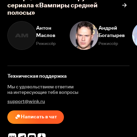
сериала «Вампиры средней
полосы»
Антон
Андрей
Маслов
Богатырев
АМ
Режиссёр
Режиссёр
Техническая поддержка
Мы с удовольствием ответим
на интересующие
тебя вопросы
support@wink.ru
Написать в чат