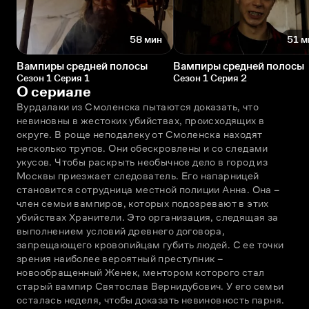
58 мин
51 м
Вампиры средней полосы
Вампиры средней полосы
Сезон 1 Серия 1
Сезон 1 Серия 2
О сериале
Вурдалаки из Смоленска пытаются доказать, что 
невиновны в жестоких убийствах, происходящих в 
округе. В роще неподалеку от Смоленска находят 
несколько трупов. Они обескровлены и со следами 
укусов. Чтобы раскрыть необычное дело в город из 
Москвы приезжает следователь. Его напарницей 
становится сотрудница местной полиции Анна. Она – 
член семьи вампиров, которых подозревают в этих 
убийствах Хранители. Это организация, следящая за 
выполнением условий древнего договора, 
запрещающего кровопийцам губить людей. С ее точки 
зрения наиболее вероятный преступник – 
новообращенный Женек, ментором которого стал 
старый вампир Святослав Вернидубович. У его семьи 
осталась неделя, чтобы доказать невиновность парня. 