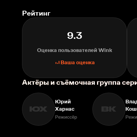
Рейтинг
9.3
Оценка пользователей Wink
Ваша оценка
Актёры и съёмочная группа сер
Юрий
Вла
ЮХ
ВК
Харнас
Кош
Режиссёр
Режи