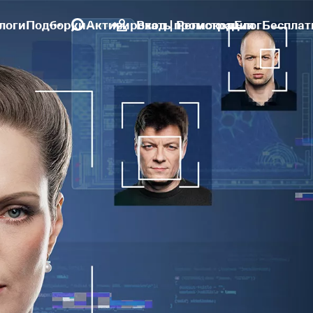
логи
Подборки
Активировать промокод
Вход | Регистрация
Блог
Бесплат