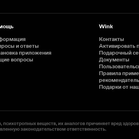
мощь
Wink
формация
Контакты
просы и ответы
Активировать 
тановка приложения
Подарочный с
щие вопросы
Документы
Пользовательс
Правила прим
рекомендатель
Подарки от на
, психотропных веществ, их аналогов причиняет вред здоров
овленную законодательством ответственность.