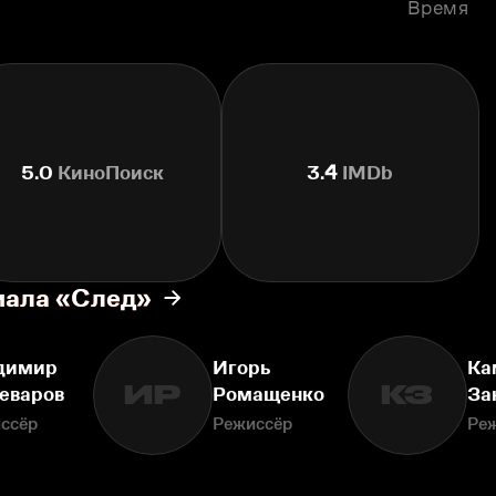
Время
5.0
КиноПоиск
3.4
IMDb
иала «След»
димир
Игорь
Ка
ИР
КЗ
еваров
Ромащенко
За
ссёр
Режиссёр
Ре