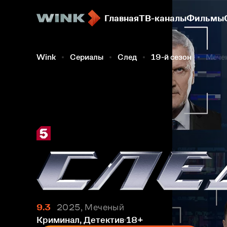
Главная
ТВ-каналы
Фильмы
Wink
Сериалы
След
19-й сезон
Мече
9.3
2025, Меченый
Криминал, Детектив
18+