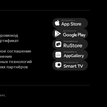
промокод
ертификат
кое соглашение
енения
ных технологий
ших партнёров
ью,