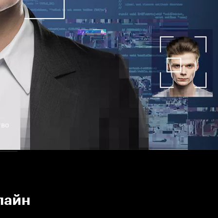
тво
лайн