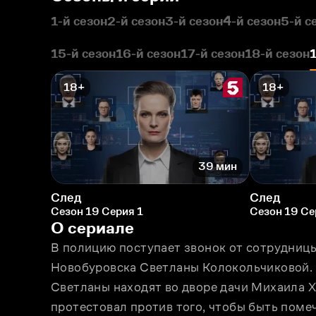
1-й сезон
2-й сезон
3-й сезон
4-й сезон
5-й с
15-й сезон
16-й сезон
17-й сезон
18-й сезон
18+
18+
39 мин
След
След
Сезон 19 Серия 1
Сезон 19 Се
О сериале
В полицию поступает звонок от сотрудницы
Новобуровска Светланы Колокольчиковой. З
Светланы находят во дворе дачи Михаила Х
протестовал против того, чтобы быть пом