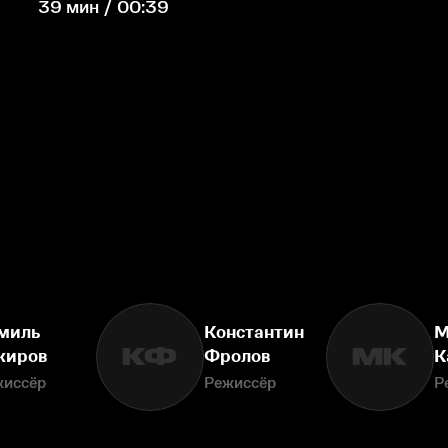
39 мин / 00:39
миль
Константин
М
КФ
МК
киров
Фролов
К
жиссёр
Режиссёр
Р