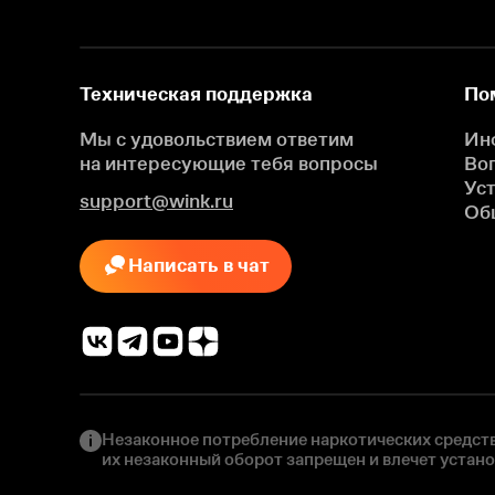
Техническая поддержка
По
Мы с удовольствием ответим
Ин
на интересующие
тебя вопросы
Во
Ус
support@wink.ru
Об
Написать в чат
Незаконное потребление наркотических средств
их незаконный оборот запрещен и влечет устан