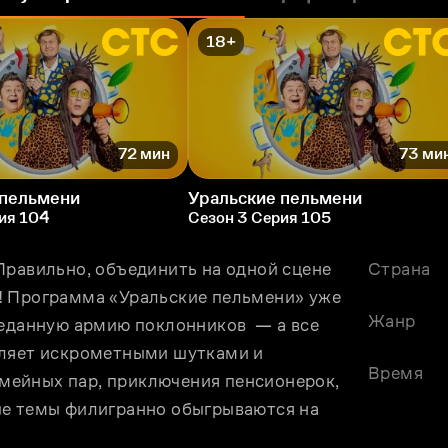
18+
72 мин
73 ми
 пельмени
Уральские пельмени
ия 104
Сезон 3 Серия 105
Правильно, объединить на одной сцене 
Страна
! Программа «Уральские пельмени» уже 
Жанр
еданную армию поклонников  — а все 
вляет искрометными шутками и 
Время
ейных пар, приключения пенсионерок, 
е темы филигранно обыгрываются на 