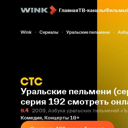
Главная
ТВ-каналы
Фильмы
Wink
Сериалы
Уральские пельмени
Азбу
Уральские пельмени (се
серия 192 смотреть онл
9.4
2009, Азбука уральских пельменей «Ъ
Комедия, Концерты
18+