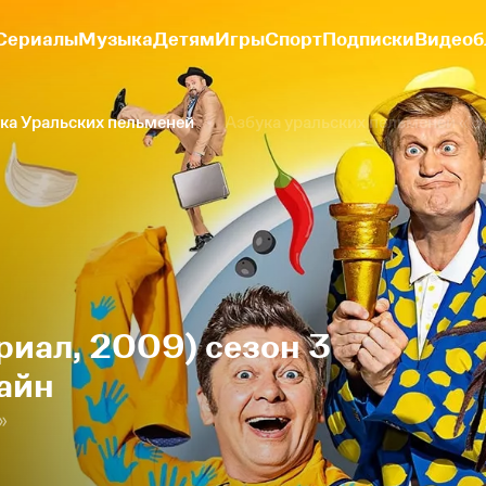
Сериалы
Музыка
Детям
Игры
Спорт
Подписки
Видеоб
ка Уральских пельменей
Азбука уральских пельменей «Ъ
риал, 2009) сезон 3
айн
»