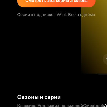
Смотреть 192 серию 3 сезона
Серия в подписке «Wink Всё в одном»
Сезоны и серии
Классика Уральских пельменей
Смехbook
А