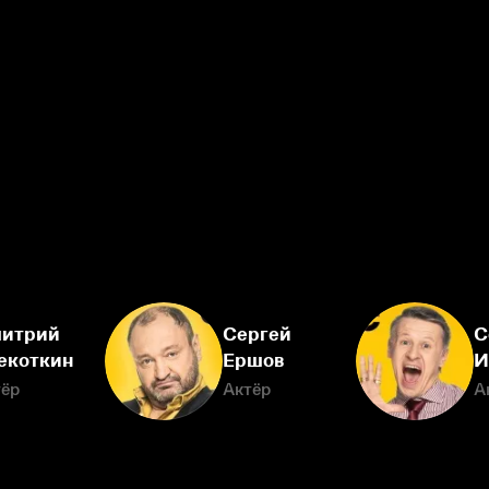
итрий
Сергей
С
екоткин
Ершов
И
тёр
Актёр
А