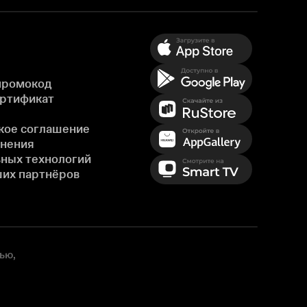
промокод
ертификат
кое соглашение
енения
ных технологий
ших партнёров
ью,