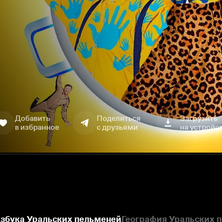
Добавить
Поделиться
Загрузить
в избранное
с друзьями
на устройс
збука Уральских пельменей
География Уральских 