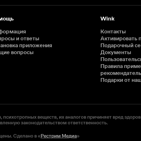
мощь
Wink
формация
Контакты
просы и ответы
Активировать 
тановка приложения
Подарочный с
щие вопросы
Документы
Пользовательс
Правила прим
рекомендатель
Подарки от на
, психотропных веществ, их аналогов причиняет вред здоров
овленную законодательством ответственность.
щены. Сделано в «
Рестрим Медиа
»