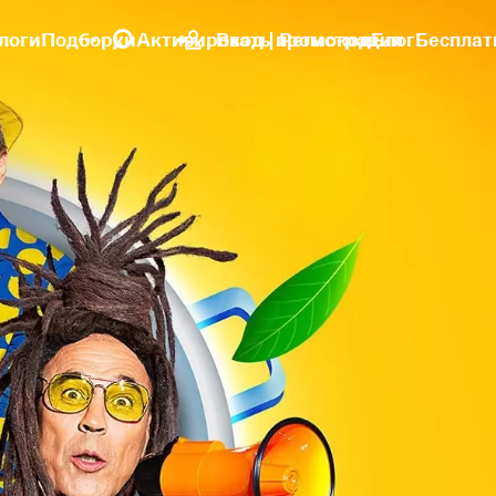
логи
Подборки
Активировать промокод
Вход | Регистрация
Блог
Бесплат
»