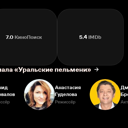
7.0
КиноПоиск
5.4
IMDb
иала «Уральские пельмени»
нид
Анастасия
Дм
овалов
Гуделова
Бр
ссёр
Режиссёр
Ак