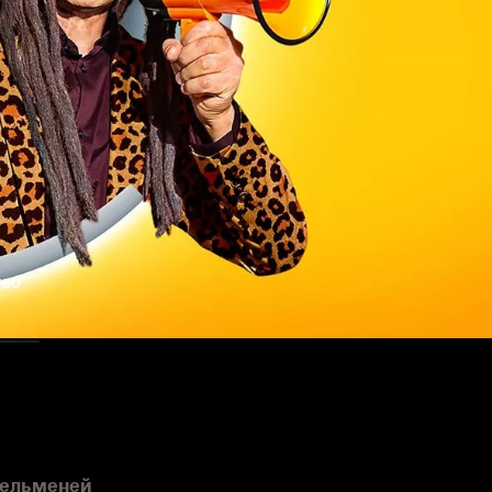
тво
пельменей